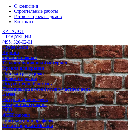
О компании
Строительные работы
Готовые проекты домов
Контакты
КАТАЛОГ
ПРОДУКЦИИ
(495) 320-02-01
Сухие смеси
Кирпич
Блоки стеновые
Теплоизоляционный материал
Кровля для крыши
Плитка тротуарная
Пиломатериалы
Искусственный камень
Лестницы на второй этаж в частном доме
Бетон
Натуральный камень
Сыпучие материалы
ПГП
ЖБИ заводы
Гипсокартон и профиль
Металлопрокат Москва