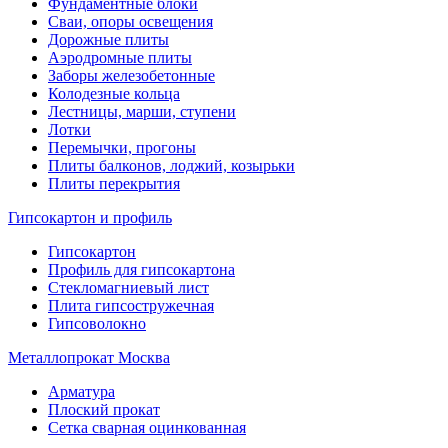
Фундаментные блоки
Сваи, опоры освещения
Дорожные плиты
Аэродромные плиты
Заборы железобетонные
Колодезные кольца
Лестницы, марши, ступени
Лотки
Перемычки, прогоны
Плиты балконов, лоджий, козырьки
Плиты перекрытия
Гипсокартон и профиль
Гипсокартон
Профиль для гипсокартона
Стекломагниевый лист
Плита гипсостружечная
Гипсоволокно
Металлопрокат Москва
Арматура
Плоский прокат
Сетка сварная оцинкованная