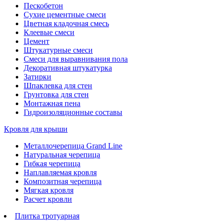
Пескобетон
Сухие цементные смеси
Цветная кладочная смесь
Клеевые смеси
Цемент
Штукатурные смеси
Смеси для выравнивания пола
Декоративная штукатурка
Затирки
Шпаклевка для стен
Грунтовка для стен
Монтажная пена
Гидроизоляционные составы
Кровля для крыши
Металлочерепица Grand Line
Натуральная черепица
Гибкая черепица
Наплавляемая кровля
Композитная черепица
Мягкая кровля
Расчет кровли
Плитка тротуарная