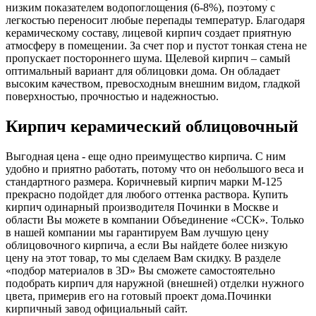
низким показателем водопоглощения (6-8%), поэтому с
легкостью переносит любые перепады температур. Благодаря
керамическому составу, лицевой кирпич создает приятную
атмосферу в помещении. За счет пор и пустот тонкая стена не
пропускает постороннего шума. Щелевой кирпич – самый
оптимальный вариант для облицовки дома. Он обладает
высоким качеством, превосходным внешним видом, гладкой
поверхностью, прочностью и надежностью.
Кирпич керамический облицовочный
Выгодная цена - еще одно преимущество кирпича. С ним
удобно и приятно работать, потому что он небольшого веса и
стандартного размера. Коричневый кирпич марки М-125
прекрасно подойдет для любого оттенка раствора. Купить
кирпич одинарный производителя Починки в Москве и
области Вы можете в компании Объединение «ССК». Только
в нашей компании мы гарантируем Вам лучшую цену
облицовочного кирпича, а если Вы найдете более низкую
цену на этот товар, то мы сделаем Вам скидку. В разделе
«подбор материалов в 3D» Вы сможете самостоятельно
подобрать кирпич для наружной (внешней) отделки нужного
цвета, примерив его на готовый проект дома.Починки
кирпичный завод официальный сайт.