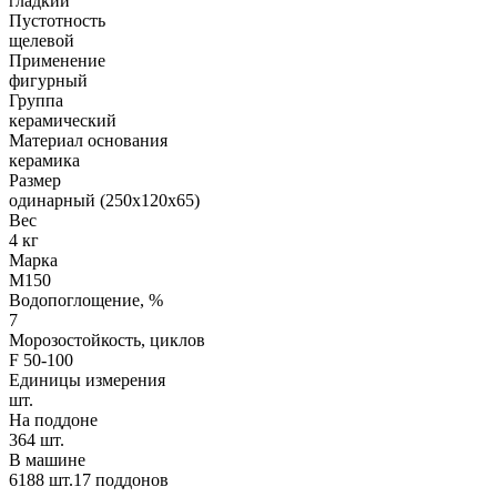
гладкий
Пустотность
щелевой
Применение
фигурный
Группа
керамический
Материал основания
керамика
Размер
одинарный (250х120х65)
Вес
4 кг
Марка
М150
Водопоглощение, %
7
Морозостойкость, циклов
F 50-100
Единицы измерения
шт.
На поддоне
364 шт.
В машине
6188 шт.17 поддонов