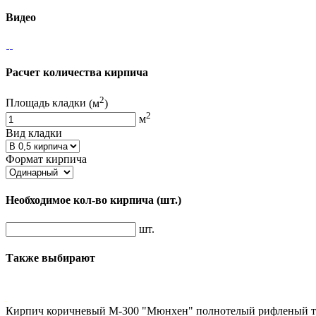
Видео
Расчет количества кирпича
2
Площадь кладки
(м
)
2
м
Вид кладки
Формат кирпича
Необходимое кол-во кирпича
(шт.)
шт.
Также выбирают
Кирпич коричневый М-300 "Мюнхен" полнотелый рифленый тро