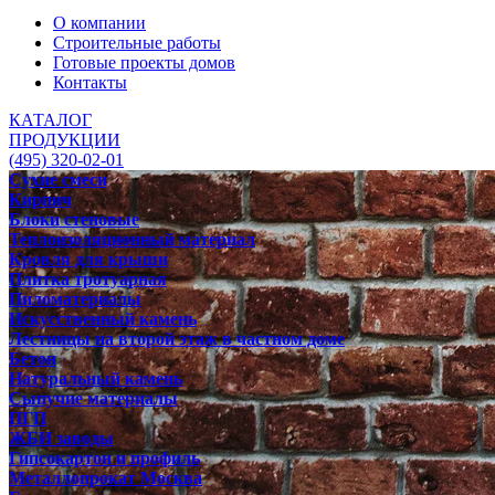
О компании
Строительные работы
Готовые проекты домов
Контакты
КАТАЛОГ
ПРОДУКЦИИ
(495) 320-02-01
Сухие смеси
Кирпич
Блоки стеновые
Теплоизоляционный материал
Кровля для крыши
Плитка тротуарная
Пиломатериалы
Искусственный камень
Лестницы на второй этаж в частном доме
Бетон
Натуральный камень
Сыпучие материалы
ПГП
ЖБИ заводы
Гипсокартон и профиль
Металлопрокат Москва