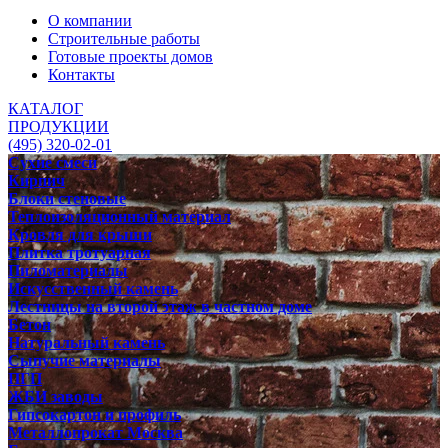
О компании
Строительные работы
Готовые проекты домов
Контакты
КАТАЛОГ
ПРОДУКЦИИ
(495) 320-02-01
Сухие смеси
Кирпич
Блоки стеновые
Теплоизоляционный материал
Кровля для крыши
Плитка тротуарная
Пиломатериалы
Искусственный камень
Лестницы на второй этаж в частном доме
Бетон
Натуральный камень
Сыпучие материалы
ПГП
ЖБИ заводы
Гипсокартон и профиль
Металлопрокат Москва