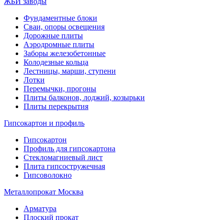
ЖБИ заводы
Фундаментные блоки
Сваи, опоры освещения
Дорожные плиты
Аэродромные плиты
Заборы железобетонные
Колодезные кольца
Лестницы, марши, ступени
Лотки
Перемычки, прогоны
Плиты балконов, лоджий, козырьки
Плиты перекрытия
Гипсокартон и профиль
Гипсокартон
Профиль для гипсокартона
Стекломагниевый лист
Плита гипсостружечная
Гипсоволокно
Металлопрокат Москва
Арматура
Плоский прокат