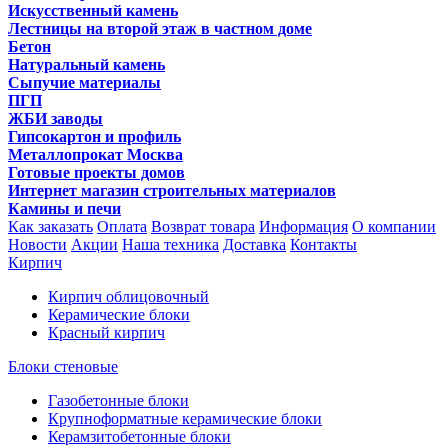
Искусственный камень
Лестницы на второй этаж в частном доме
Бетон
Натуральный камень
Сыпучие материалы
ПГП
ЖБИ заводы
Гипсокартон и профиль
Металлопрокат Москва
Готовые проекты домов
Интернет магазин строительных материалов
Камины и печи
Как заказать
Оплата
Возврат товара
Информация
О компании
Новости
Акции
Наша техника
Доставка
Контакты
Кирпич
Кирпич облицовочный
Керамические блоки
Красный кирпич
Блоки стеновые
Газобетонные блоки
Крупноформатные керамические блоки
Керамзитобетонные блоки