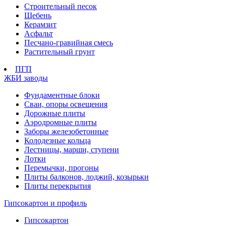
Строительный песок
Щебень
Керамзит
Асфальт
Песчано-гравийная смесь
Растительный грунт
ПГП
ЖБИ заводы
Фундаментные блоки
Сваи, опоры освещения
Дорожные плиты
Аэродромные плиты
Заборы железобетонные
Колодезные кольца
Лестницы, марши, ступени
Лотки
Перемычки, прогоны
Плиты балконов, лоджий, козырьки
Плиты перекрытия
Гипсокартон и профиль
Гипсокартон