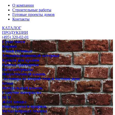
О компании
Строительные работы
Готовые проекты домов
Контакты
КАТАЛОГ
ПРОДУКЦИИ
(495) 320-02-01
Сухие смеси
Кирпич
Блоки стеновые
Теплоизоляционный материал
Кровля для крыши
Плитка тротуарная
Пиломатериалы
Искусственный камень
Лестницы на второй этаж в частном доме
Бетон
Натуральный камень
Сыпучие материалы
ПГП
ЖБИ заводы
Гипсокартон и профиль
Металлопрокат Москва