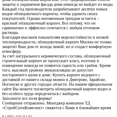
защиты и украшения фасада дома никогда не выйдет из моды.
Каждый год производители разрабатывают десятки новых
видов облицовочного кирпича, чтобы удивить своих
покупателей. Однако неизменным трендом остается –
красный облицовочный кирпич. Все потому, что он
гармонично и эффектно сочетается с любым оттенком
раствора.
Благодаря высоким показателям морозостойкости и низкой
теплопроводности, облицовочный кирпич Москва не только
защитит Ваш дом от холода зимой, но и создаст комфортную
атмосферу.
За счет натурального керамического состава, облицовочный
строительный кирпич не пропускает влагу, поэтому в
помещении никогда не появится сырость или грибок. Кроме
того, высокий уровень звукоизоляции не допустит
постороннего шума в доме. Купить кирпич недорого с
доставкой от нашего склада можно в Дмитрове, Зарайске,
Ногинске и других городах области. На нашем официальном
сайте Вы можете посмотреть облицовочный кирпич видео и
без особого труда определиться с выбором.
Заполните все поля формы!
Сообщение отправлено. Менеджер компании ТД
«СтройСитиКомплект» свяжется с Вами в ближайшее время
8 (495) 320-02-01