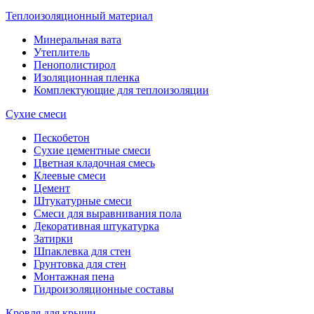
Теплоизоляционный материал
Минеральная вата
Утеплитель
Пенополистирол
Изоляционная пленка
Комплектующие для теплоизоляции
Сухие смеси
Пескобетон
Сухие цементные смеси
Цветная кладочная смесь
Клеевые смеси
Цемент
Штукатурные смеси
Смеси для выравнивания пола
Декоративная штукатурка
Затирки
Шпаклевка для стен
Грунтовка для стен
Монтажная пена
Гидроизоляционные составы
Кровля для крыши