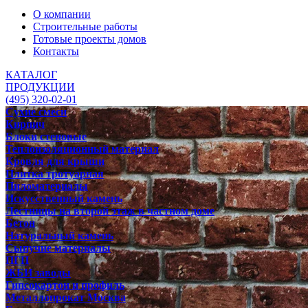
О компании
Строительные работы
Готовые проекты домов
Контакты
КАТАЛОГ
ПРОДУКЦИИ
(495) 320-02-01
Сухие смеси
Кирпич
Блоки стеновые
Теплоизоляционный материал
Кровля для крыши
Плитка тротуарная
Пиломатериалы
Искусственный камень
Лестницы на второй этаж в частном доме
Бетон
Натуральный камень
Сыпучие материалы
ПГП
ЖБИ заводы
Гипсокартон и профиль
Металлопрокат Москва