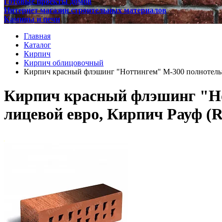
Готовые проекты домов
Интернет магазин строительных материалов
Камины и печи
Главная
Каталог
Кирпич
Кирпич облицовочный
Кирпич красный флэшинг "Ноттингем" М-300 полнотелый
Кирпич красный флэшинг "Но
лицевой евро, Кирпич Рауф (R