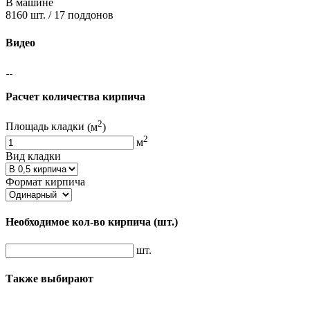
В машине
8160 шт. / 17 поддонов
Видео
Расчет количества кирпича
2
Площадь кладки
(м
)
2
м
Вид кладки
Формат кирпича
Необходимое кол-во кирпича
(шт.)
шт.
Также выбирают