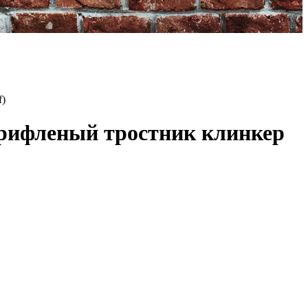
f)
рифленый тростник клинкер