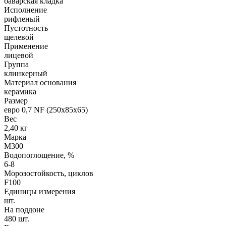
баварская кладка
Исполнение
рифленый
Пустотность
щелевой
Применение
лицевой
Группа
клинкерный
Материал основания
керамика
Размер
евро 0,7 NF (250х85х65)
Вес
2,40 кг
Марка
М300
Водопоглощение, %
6-8
Морозостойкость, циклов
F100
Единицы измерения
шт.
На поддоне
480 шт.