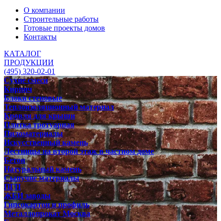
О компании
Строительные работы
Готовые проекты домов
Контакты
КАТАЛОГ
ПРОДУКЦИИ
(495) 320-02-01
Сухие смеси
Кирпич
Блоки стеновые
Теплоизоляционный материал
Кровля для крыши
Плитка тротуарная
Пиломатериалы
Искусственный камень
Лестницы на второй этаж в частном доме
Бетон
Натуральный камень
Сыпучие материалы
ПГП
ЖБИ заводы
Гипсокартон и профиль
Металлопрокат Москва