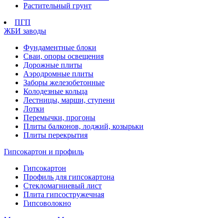
Растительный грунт
ПГП
ЖБИ заводы
Фундаментные блоки
Сваи, опоры освещения
Дорожные плиты
Аэродромные плиты
Заборы железобетонные
Колодезные кольца
Лестницы, марши, ступени
Лотки
Перемычки, прогоны
Плиты балконов, лоджий, козырьки
Плиты перекрытия
Гипсокартон и профиль
Гипсокартон
Профиль для гипсокартона
Стекломагниевый лист
Плита гипсостружечная
Гипсоволокно