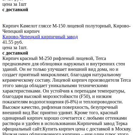
цена за 1шт
с доставкой
Кирпич Камелот гляссе М-150 лицевой полуторный, Кирово-
Чепецкий кирпич
Кирово-Чепецкий кирпичный завод
41.55 руб.
цена за 1шт.
с доставкой
Кирпич красный М-250 рифленый лицевой, Terca
предназначен для облицовки наружных и внутренних стен
зданий. Он не только улучшает внешний вид дома, но и
создает приятный микроклимат, благодаря натуральному
керамическому составу. Лицевой кирпич производителя Terca
этого завода обладает уникальными техническими
характеристиками. Он устойчив к перепадам температуры,
благодаря высокой морозостойкости (F50), и низким
показателям водопоглощения (6-8%) и теплопроводности.
Высокое качество, рифленая поверхность, безупречный
внешний вид Вас приятно удивят. Кроме того, красный
одинарный кирпич хорошо сочетается с любыми оттенками
раствора и удобен в использовании.Кирпичный завод Терка
официальный сайт.Купить кирпич цена с доставкой в Москву.
Низкая цена облицовочного кирпича – еще один плюс этого