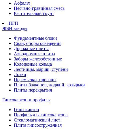
Асфальт
Песчано-гравийная смесь
Растительный грунт
ПГП
ЖБИ заводы
Фундаментные блоки
Сваи, опоры освещения
Дорожные плиты
Аэродромные плиты
Заборы железобетонные
Колодезные кольца
Лестницы, марши, ступени
Лотки
Перемычки, прогоны
Плиты балконов, лоджий, козырьки
Плиты перекрытия
Гипсокартон и профиль
Гипсокартон
Профиль для гипсокартона
Стекломагниевый лист
Плита гипсостружечная