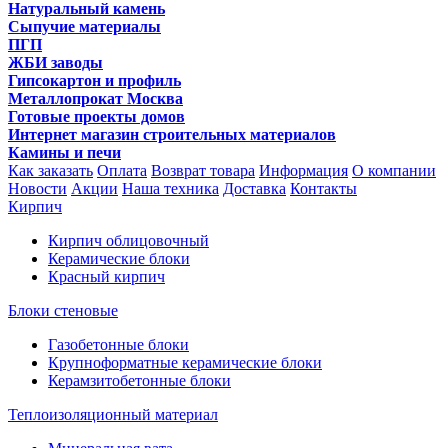
Натуральный камень
Сыпучие материалы
ПГП
ЖБИ заводы
Гипсокартон и профиль
Металлопрокат Москва
Готовые проекты домов
Интернет магазин строительных материалов
Камины и печи
Как заказать
Оплата
Возврат товара
Информация
О компании
Новости
Акции
Наша техника
Доставка
Контакты
Кирпич
Кирпич облицовочный
Керамические блоки
Красный кирпич
Блоки стеновые
Газобетонные блоки
Крупноформатные керамические блоки
Керамзитобетонные блоки
Теплоизоляционный материал