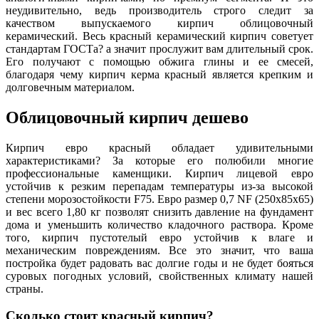
неудивительно, ведь производитель строго следит за
качеством выпускаемого кирпич облицовочный
керамический. Весь красный керамический кирпич советует
стандартам ГОСТа? а значит прослужит вам длительный срок.
Его получают с помощью обжига глины и ее смесей,
благодаря чему кирпич керма красный является крепким и
долговечным материалом.
Облицовочный кирпич дешево
Кирпич евро красный обладает удивительными
характеристиками? За которые его полюбили многие
профессиональные каменщики. Кирпич лицевой евро
устойчив к резким перепадам температуры из-за высокой
степени морозостойкости F75. Евро размер 0,7 NF (250х85х65)
и вес всего 1,80 кг позволят снизить давление на фундамент
дома и уменьшить количество кладочного раствора. Кроме
того, кирпич пустотелый евро устойчив к влаге и
механическим повреждениям. Все это значит, что ваша
постройка будет радовать вас долгие годы и не будет бояться
суровых погодных условий, свойственных климату нашей
страны.
Сколько стоит красный кирпич?