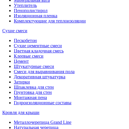
Минеральная вата
Утеплитель
Пенополистирол
Изоляционная пленка
Комплектующие для теплоизоляции
Сухие смеси
Пескобетон
Сухие цементные смеси
Цветная кладочная смесь
Клеевые смеси
Цемент
Штукатурные смеси
Смеси для выравнивания пола
Декоративная штукатурка
Затирки
Шпаклевка для стен
Грунтовка для стен
Монтажная пена
Гидроизоляционные составы
Кровля для крыши
Металлочерепица Grand Line
Натуральная черепица