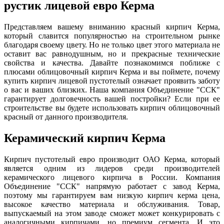
рустик лицевой евро Керма
Представляем вашему вниманию красный кирпич Керма,
который славится популярностью на строительном рынке
благодаря своему цвету. Но не только цвет этого материала не
оставит вас равнодушным, но и прекрасные технические
свойства и качества. Давайте познакомимся поближе с
плюсами облицовочный кирпич Керма и вы поймете, почему
купить кирпич лицевой пустотелый означает проявить заботу
о вас и ваших близких. Наша компания Объединение "ССК"
гарантирует долговечность вашей постройки? Если при ее
строительстве вы будете использовать кирпич облицовочный
красный от данного производителя.
Керамический кирпич Керма
Кирпич пустотелый евро производит ОАО Керма, который
является одним из лидеров среди производителей
керамического лицевого кирпича в России. Компания
Объединение "ССК" напрямую работает с завод Керма,
поэтому мы гарантируем вам низкую кирпич керма цена,
высокое качество материала и обслуживания. Товар,
выпускаемый на этом заводе сможет может конкурировать с
аналогичными кирпичами, но премиум сегмента. И это