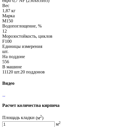
евро 0,7 NF (250х85х65)
Вес
1,87 кг
Марка
М150
Водопоглощение, %
12
Морозостойкость, циклов
F100
Единицы измерения
шт.
На поддоне
556
В машине
11120 шт.20 поддонов
Видео
Расчет количества кирпича
2
Площадь кладки
(м
)
2
м