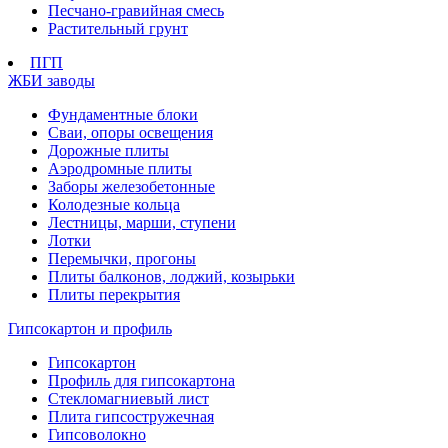
Песчано-гравийная смесь
Растительный грунт
ПГП
ЖБИ заводы
Фундаментные блоки
Сваи, опоры освещения
Дорожные плиты
Аэродромные плиты
Заборы железобетонные
Колодезные кольца
Лестницы, марши, ступени
Лотки
Перемычки, прогоны
Плиты балконов, лоджий, козырьки
Плиты перекрытия
Гипсокартон и профиль
Гипсокартон
Профиль для гипсокартона
Стекломагниевый лист
Плита гипсостружечная
Гипсоволокно