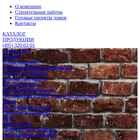
О компании
Строительные работы
Готовые проекты домов
Контакты
КАТАЛОГ
ПРОДУКЦИИ
(495) 320-02-01
Сухие смеси
Кирпич
Блоки стеновые
Теплоизоляционный материал
Кровля для крыши
Плитка тротуарная
Пиломатериалы
Искусственный камень
Лестницы на второй этаж в частном доме
Бетон
Натуральный камень
Сыпучие материалы
ПГП
ЖБИ заводы
Гипсокартон и профиль
Металлопрокат Москва