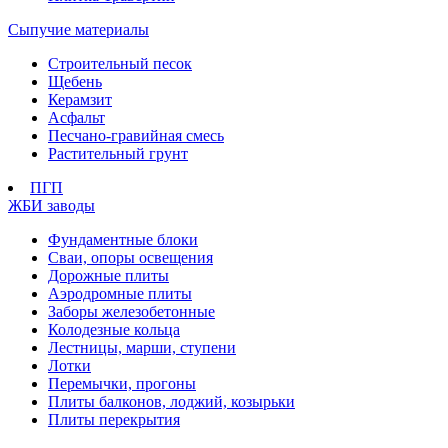
Сыпучие материалы
Строительный песок
Щебень
Керамзит
Асфальт
Песчано-гравийная смесь
Растительный грунт
ПГП
ЖБИ заводы
Фундаментные блоки
Сваи, опоры освещения
Дорожные плиты
Аэродромные плиты
Заборы железобетонные
Колодезные кольца
Лестницы, марши, ступени
Лотки
Перемычки, прогоны
Плиты балконов, лоджий, козырьки
Плиты перекрытия