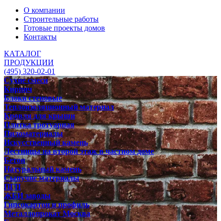
О компании
Строительные работы
Готовые проекты домов
Контакты
КАТАЛОГ
ПРОДУКЦИИ
(495) 320-02-01
Сухие смеси
Кирпич
Блоки стеновые
Теплоизоляционный материал
Кровля для крыши
Плитка тротуарная
Пиломатериалы
Искусственный камень
Лестницы на второй этаж в частном доме
Бетон
Натуральный камень
Сыпучие материалы
ПГП
ЖБИ заводы
Гипсокартон и профиль
Металлопрокат Москва