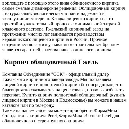
воплощать c помощью этого вида облицовочного кирпича
самые смелые дизайнерские решения. Облицовочный кирпич
- натуральный, экологически чистый и надежный в
эксплуатации материал. Кладка лицевого кирпича - это
простой и увлекательный процесс с минимальной затратой
кладочного раствора. Гжельский кирпичный завод на
протяжении многих лет занимается производством
керамического лицевого кирпича в России. Прочное
сотрудничество с этим узнаваемым строительным брендом
является гарантией качества нашего лицевого кирпича.
Кирпич облицовочный Гжель
Компания Объединение "ССК" - официальный дилер
Гжельского кирпичного завода завода. Мы поставляем
лицевой кирпич и полнотелый кирпич без посредников, что
благоприятно сказывается на цене товара, позволяя избежать
переплат. Купить кирпич полнотелый облицовочный (купить
лицевой кирпич в Москве и Подмосковье) вы можете в нашем
каталоге или по телефону.
Также на нашем сайте вы можете приобрести ФормаМикс
Стандарт для кирпича Perel, ФормаМикс Эксперт Perel для
облицовочного и строительного кирпича.