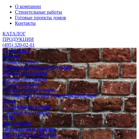
О компании
Строительные работы
Готовые проекты домов
Контакты
КАТАЛОГ
ПРОДУКЦИИ
(495) 320-02-01
Сухие смеси
Кирпич
Блоки стеновые
Теплоизоляционный материал
Кровля для крыши
Плитка тротуарная
Пиломатериалы
Искусственный камень
Лестницы на второй этаж в частном доме
Бетон
Натуральный камень
Сыпучие материалы
ПГП
ЖБИ заводы
Гипсокартон и профиль
Металлопрокат Москва