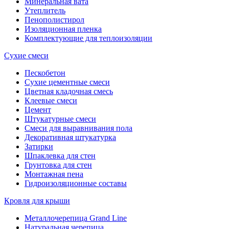
Минеральная вата
Утеплитель
Пенополистирол
Изоляционная пленка
Комплектующие для теплоизоляции
Сухие смеси
Пескобетон
Сухие цементные смеси
Цветная кладочная смесь
Клеевые смеси
Цемент
Штукатурные смеси
Смеси для выравнивания пола
Декоративная штукатурка
Затирки
Шпаклевка для стен
Грунтовка для стен
Монтажная пена
Гидроизоляционные составы
Кровля для крыши
Металлочерепица Grand Line
Натуральная черепица