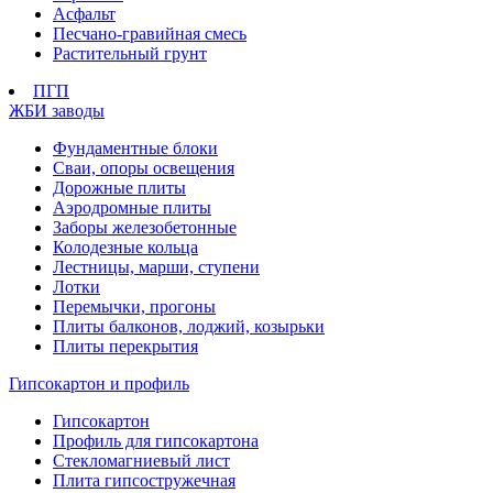
Асфальт
Песчано-гравийная смесь
Растительный грунт
ПГП
ЖБИ заводы
Фундаментные блоки
Сваи, опоры освещения
Дорожные плиты
Аэродромные плиты
Заборы железобетонные
Колодезные кольца
Лестницы, марши, ступени
Лотки
Перемычки, прогоны
Плиты балконов, лоджий, козырьки
Плиты перекрытия
Гипсокартон и профиль
Гипсокартон
Профиль для гипсокартона
Стекломагниевый лист
Плита гипсостружечная