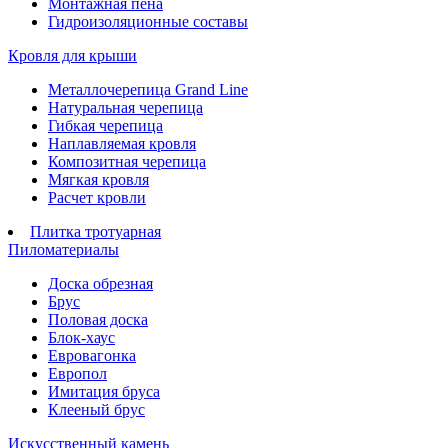
Монтажная пена
Гидроизоляционные составы
Кровля для крыши
Металлочерепица Grand Line
Натуральная черепица
Гибкая черепица
Наплавляемая кровля
Композитная черепица
Мягкая кровля
Расчет кровли
Плитка тротуарная
Пиломатериалы
Доска обрезная
Брус
Половая доска
Блок-хаус
Евровагонка
Европол
Имитация бруса
Клееный брус
Искусственный камень