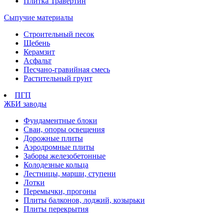
Плитка Травертин
Сыпучие материалы
Строительный песок
Щебень
Керамзит
Асфальт
Песчано-гравийная смесь
Растительный грунт
ПГП
ЖБИ заводы
Фундаментные блоки
Сваи, опоры освещения
Дорожные плиты
Аэродромные плиты
Заборы железобетонные
Колодезные кольца
Лестницы, марши, ступени
Лотки
Перемычки, прогоны
Плиты балконов, лоджий, козырьки
Плиты перекрытия