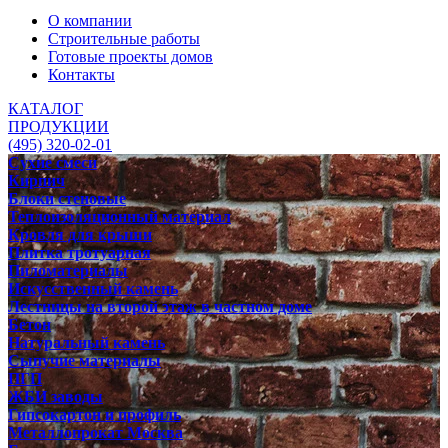
О компании
Строительные работы
Готовые проекты домов
Контакты
КАТАЛОГ
ПРОДУКЦИИ
(495) 320-02-01
Сухие смеси
Кирпич
Блоки стеновые
Теплоизоляционный материал
Кровля для крыши
Плитка тротуарная
Пиломатериалы
Искусственный камень
Лестницы на второй этаж в частном доме
Бетон
Натуральный камень
Сыпучие материалы
ПГП
ЖБИ заводы
Гипсокартон и профиль
Металлопрокат Москва