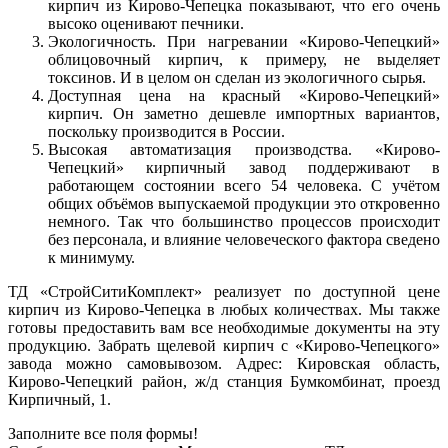
кирпич из Кирово-Чепецка показывают, что его очень
высоко оценивают печники.
Экологичность. При нагревании «Кирово-Чепецкий»
облицовочный кирпич, к примеру, не выделяет
токсинов. И в целом он сделан из экологичного сырья.
Доступная цена на красный «Кирово-Чепецкий»
кирпич. Он заметно дешевле импортных вариантов,
поскольку производится в России.
Высокая автоматизация производства. «Кирово-
Чепецкий» кирпичный завод поддерживают в
работающем состоянии всего 54 человека. С учётом
общих объёмов выпускаемой продукции это откровенно
немного. Так что большинство процессов происходит
без персонала, и влияние человеческого фактора сведено
к минимуму.
ТД «СтройСитиКомплект» реализует по доступной цене
кирпич из Кирово-Чепецка в любых количествах. Мы также
готовы предоставить вам все необходимые документы на эту
продукцию. Забрать щелевой кирпич с «Кирово-Чепецкого»
завода можно самовывозом. Адрес: Кировская область,
Кирово-Чепецкий район, ж/д станция Бумкомбинат, проезд
Кирпичный, 1.
Заполните все поля формы!