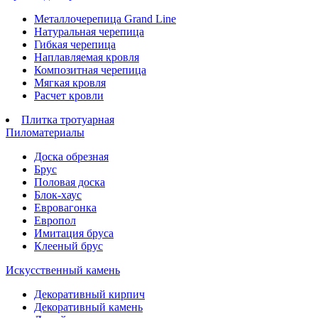
Металлочерепица Grand Line
Натуральная черепица
Гибкая черепица
Наплавляемая кровля
Композитная черепица
Мягкая кровля
Расчет кровли
Плитка тротуарная
Пиломатериалы
Доска обрезная
Брус
Половая доска
Блок-хаус
Евровагонка
Европол
Имитация бруса
Клееный брус
Искусственный камень
Декоративный кирпич
Декоративный камень