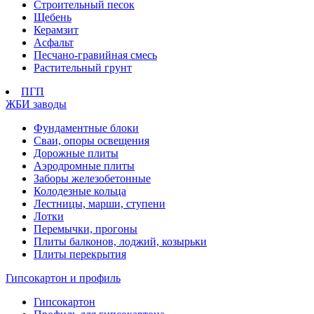
Строительный песок
Щебень
Керамзит
Асфальт
Песчано-гравийная смесь
Растительный грунт
ПГП
ЖБИ заводы
Фундаментные блоки
Сваи, опоры освещения
Дорожные плиты
Аэродромные плиты
Заборы железобетонные
Колодезные кольца
Лестницы, марши, ступени
Лотки
Перемычки, прогоны
Плиты балконов, лоджий, козырьки
Плиты перекрытия
Гипсокартон и профиль
Гипсокартон