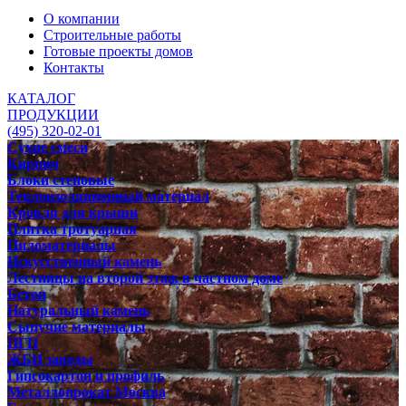
О компании
Строительные работы
Готовые проекты домов
Контакты
КАТАЛОГ
ПРОДУКЦИИ
(495) 320-02-01
Сухие смеси
Кирпич
Блоки стеновые
Теплоизоляционный материал
Кровля для крыши
Плитка тротуарная
Пиломатериалы
Искусственный камень
Лестницы на второй этаж в частном доме
Бетон
Натуральный камень
Сыпучие материалы
ПГП
ЖБИ заводы
Гипсокартон и профиль
Металлопрокат Москва