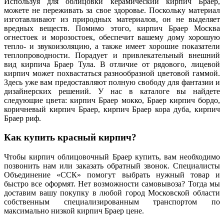
Используя для облицовки керамический кирпич Браер,
можете не переживать за свое здоровье. Поскольку материал
изготавливают из природных материалов, он не выделяет
вредных веществ. Помимо этого, кирпич Браер Москва
огнестоек и морозостоек, обеспечит вашему дому хорошую
тепло- и звукоизоляцию, а также имеет хорошие показатели
теплопроводности. Порадует и привлекательный внешний
вид кирпича Браер Тула. В отличие от рядового, лицевой
кирпич может похвастаться разнообразной цветовой гаммой.
Здесь уже вам предоставляют полную свободу для фантазии и
дизайнерских решений. У нас в каталоге вы найдете
следующие цвета: кирпич Браер мокко, Браер кирпич бордо,
коричневый кирпич Браер, кирпич Браер кора дуба, кирпич
Браер риф.
Как купить красный кирпич?
Чтобы кирпич облицовочный Браер купить, вам необходимо
позвонить нам или заказать обратный звонок. Специалисты
Объединение «ССК» помогут выбрать нужный товар и
быстро все оформят. Нет возможности самовывоза? Тогда мы
доставим вашу покупку в любой город Московской области
собственным специализированным транспортом по
максимально низкой кирпич Браер цене.