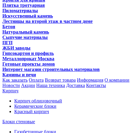
Плитка тротуарная
Пиломатериалы
Искусственный камень
Лестницы на второй этаж в частном доме
Бетон
Натуральный камень
Сыпучие материалы
ПГП
ЖБИ заводы
Гипсокартон и профиль
Металлопрокат Москва
Готовые проекты домов
Интернет магазин строительных материалов
Камины и печи
Как заказать
Оплата
Возврат товара
Информация
О компании
Новости
Акции
Наша техника
Доставка
Контакты
Кирпич
Кирпич облицовочный
Керамические блоки
Красный кирпич
Блоки стеновые
Газобетонные блоки