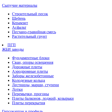
Сыпучие материалы
Строительный песок
Щебень
Керамзит
Асфальт
Песчано-гравийная смесь
Растительный грунт
ПГП
ЖБИ заводы
Фундаментные блоки
Сваи, опоры освещения
Дорожные плиты
Аэродромные плиты
Заборы железобетонные
Колодезные кольца
Лестницы, марши, ступени
Лотки
Перемычки, прогоны
Плиты балконов, лоджий, козырьки
Плиты перекрытия
Гипсокартон и профиль