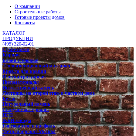
О компании
Строительные работы
Готовые проекты домов
Контакты
КАТАЛОГ
ПРОДУКЦИИ
(495) 320-02-01
Сухие смеси
Кирпич
Блоки стеновые
Теплоизоляционный материал
Кровля для крыши
Плитка тротуарная
Пиломатериалы
Искусственный камень
Лестницы на второй этаж в частном доме
Бетон
Натуральный камень
Сыпучие материалы
ПГП
ЖБИ заводы
Гипсокартон и профиль
Металлопрокат Москва