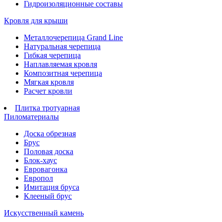
Гидроизоляционные составы
Кровля для крыши
Металлочерепица Grand Line
Натуральная черепица
Гибкая черепица
Наплавляемая кровля
Композитная черепица
Мягкая кровля
Расчет кровли
Плитка тротуарная
Пиломатериалы
Доска обрезная
Брус
Половая доска
Блок-хаус
Евровагонка
Европол
Имитация бруса
Клееный брус
Искусственный камень