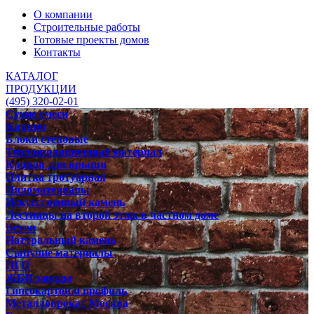
О компании
Строительные работы
Готовые проекты домов
Контакты
КАТАЛОГ
ПРОДУКЦИИ
(495) 320-02-01
Сухие смеси
Кирпич
Блоки стеновые
Теплоизоляционный материал
Кровля для крыши
Плитка тротуарная
Пиломатериалы
Искусственный камень
Лестницы на второй этаж в частном доме
Бетон
Натуральный камень
Сыпучие материалы
ПГП
ЖБИ заводы
Гипсокартон и профиль
Металлопрокат Москва