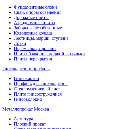
Фундаментные блоки
Сваи, опоры освещения
Дорожные плиты
Аэродромные плиты
Заборы железобетонные
Колодезные кольца
Лестницы, марши, ступени
Лотки
Перемычки, прогоны
Плиты балконов, лоджий, козырьки
Плиты перекрытия
Гипсокартон и профиль
Гипсокартон
Профиль для гипсокартона
Стекломагниевый лист
Плита гипсостружечная
Гипсоволокно
Металлопрокат Москва
Арматура
Плоский прокат