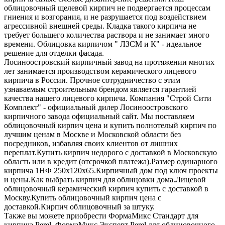
облицовочный щелевой кирпич не подвергается процессам
гниения и возгорания, и не разрушается под воздействием
агрессивной внешней среды. Кладка такого кирпича не
требует большего количества раствора и не занимает много
времени. Облицовка кирпичом " ЛЗСМ и К" - идеальное
решение для отделки фасада.
Лосиноостровский кирпичный завод на протяжении многих
лет занимается производством керамического лицевого
кирпича в России. Прочное сотрудничество с этим
узнаваемым строительным брендом является гарантией
качества нашего лицевого кирпича. Компания "Строй Сити
Комплект" - официальный дилер Лосиноостровского
кирпичного завода официальный сайт. Мы поставляем
облицовочный кирпич цена и купить полнотелый кирпич по
лучшим ценам в Москве и Московской области без
посредников, избавляя своих клиентов от лишних
переплат.Купить кирпич недорого с доставкой в Московскую
область или в кредит (отсрочкой платежа).Размер одинарного
кирпича 1НФ 250х120х65.Кирпичный дом под ключ проекты
и цены.Как выбрать кирпич для облицовки дома.Лицевой
облицовочный керамический кирпич купить с доставкой в
Москву.Купить облицовочный кирпич цена с
доставкой.Кирпич облицовочный за штуку.
Также вы можете приобрести ФормаМикс Стандарт для
кирпича Perel, ФормаМикс Эксперт Perel для облицовочного