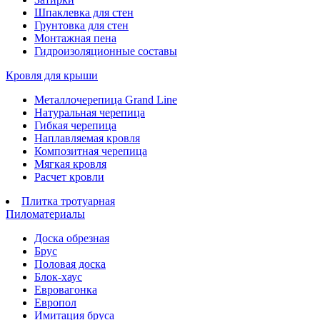
Шпаклевка для стен
Грунтовка для стен
Монтажная пена
Гидроизоляционные составы
Кровля для крыши
Металлочерепица Grand Line
Натуральная черепица
Гибкая черепица
Наплавляемая кровля
Композитная черепица
Мягкая кровля
Расчет кровли
Плитка тротуарная
Пиломатериалы
Доска обрезная
Брус
Половая доска
Блок-хаус
Евровагонка
Европол
Имитация бруса