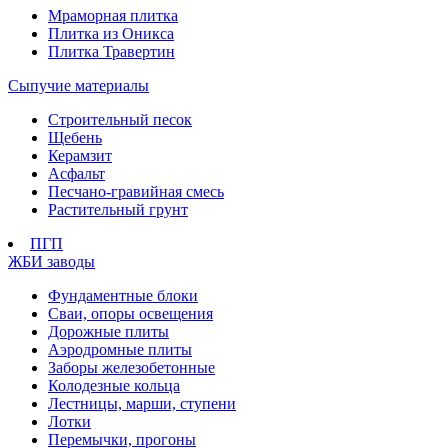
Мраморная плитка
Плитка из Оникса
Плитка Травертин
Сыпучие материалы
Строительный песок
Щебень
Керамзит
Асфальт
Песчано-гравийная смесь
Растительный грунт
ПГП
ЖБИ заводы
Фундаментные блоки
Сваи, опоры освещения
Дорожные плиты
Аэродромные плиты
Заборы железобетонные
Колодезные кольца
Лестницы, марши, ступени
Лотки
Перемычки, прогоны