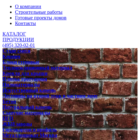
О компании
Строительные работы
Готовые проекты домов
Контакты
КАТАЛОГ
ПРОДУКЦИИ
(495) 320-02-01
Сухие смеси
Кирпич
Блоки стеновые
Теплоизоляционный материал
Кровля для крыши
Плитка тротуарная
Пиломатериалы
Искусственный камень
Лестницы на второй этаж в частном доме
Бетон
Натуральный камень
Сыпучие материалы
ПГП
ЖБИ заводы
Гипсокартон и профиль
Металлопрокат Москва