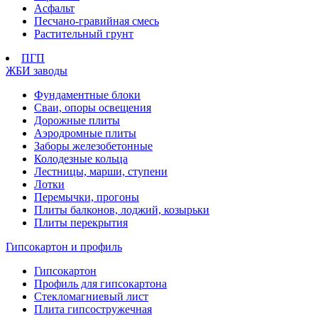
Асфальт
Песчано-гравийная смесь
Растительный грунт
ПГП
ЖБИ заводы
Фундаментные блоки
Сваи, опоры освещения
Дорожные плиты
Аэродромные плиты
Заборы железобетонные
Колодезные кольца
Лестницы, марши, ступени
Лотки
Перемычки, прогоны
Плиты балконов, лоджий, козырьки
Плиты перекрытия
Гипсокартон и профиль
Гипсокартон
Профиль для гипсокартона
Стекломагниевый лист
Плита гипсостружечная