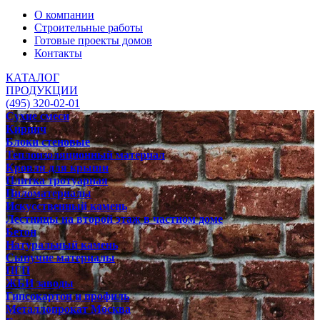
О компании
Строительные работы
Готовые проекты домов
Контакты
КАТАЛОГ
ПРОДУКЦИИ
(495) 320-02-01
Сухие смеси
Кирпич
Блоки стеновые
Теплоизоляционный материал
Кровля для крыши
Плитка тротуарная
Пиломатериалы
Искусственный камень
Лестницы на второй этаж в частном доме
Бетон
Натуральный камень
Сыпучие материалы
ПГП
ЖБИ заводы
Гипсокартон и профиль
Металлопрокат Москва