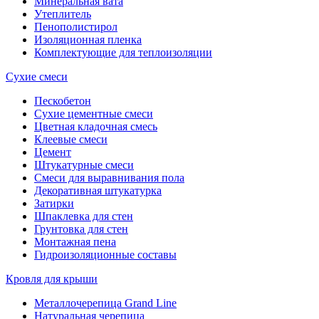
Минеральная вата
Утеплитель
Пенополистирол
Изоляционная пленка
Комплектующие для теплоизоляции
Сухие смеси
Пескобетон
Сухие цементные смеси
Цветная кладочная смесь
Клеевые смеси
Цемент
Штукатурные смеси
Смеси для выравнивания пола
Декоративная штукатурка
Затирки
Шпаклевка для стен
Грунтовка для стен
Монтажная пена
Гидроизоляционные составы
Кровля для крыши
Металлочерепица Grand Line
Натуральная черепица