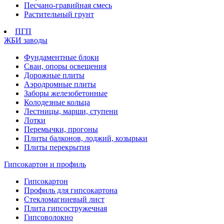
Песчано-гравийная смесь
Растительный грунт
ПГП
ЖБИ заводы
Фундаментные блоки
Сваи, опоры освещения
Дорожные плиты
Аэродромные плиты
Заборы железобетонные
Колодезные кольца
Лестницы, марши, ступени
Лотки
Перемычки, прогоны
Плиты балконов, лоджий, козырьки
Плиты перекрытия
Гипсокартон и профиль
Гипсокартон
Профиль для гипсокартона
Стекломагниевый лист
Плита гипсостружечная
Гипсоволокно