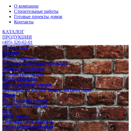
О компании
Строительные работы
Готовые проекты домов
Контакты
КАТАЛОГ
ПРОДУКЦИИ
(495) 320-02-01
Сухие смеси
Кирпич
Блоки стеновые
Теплоизоляционный материал
Кровля для крыши
Плитка тротуарная
Пиломатериалы
Искусственный камень
Лестницы на второй этаж в частном доме
Бетон
Натуральный камень
Сыпучие материалы
ПГП
ЖБИ заводы
Гипсокартон и профиль
Металлопрокат Москва