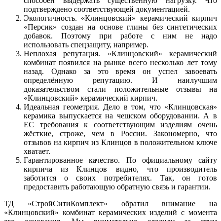
способен выдержать существенную нагрузку. Что
подтверждено соответствующей документацией.
Экологичность. «Клинцовский» керамический кирпич
«Персик» создан на основе глины без синтетических
добавок. Поэтому при работе с ним не надо
использовать спецзащиту, например.
Неплохая репутация. «Клинцовский» керамический
комбинат появился на рынке всего несколько лет тому
назад. Однако за это время он успел завоевать
определённую репутацию. И наилучшим
доказательством стали положительные отзывы на
«Клинцовский» керамический кирпич.
Идеальная геометрия. Дело в том, что «Клинцовская»
керамика выпускается на чешском оборудовании. А в
ЕС требования к соответствующим изделиям очень
жёсткие, строже, чем в России. Закономерно, что
отзывов на кирпич из Клинцов в положительном ключе
хватает.
Гарантированное качество. По официальному сайту
кирпича из Клинцов видно, что производитель
заботится о своих потребителях. Так, он готов
предоставить работающую обратную связь и гарантии.
ТД «СтройСитиКомплект» обратил внимание на
«Клинцовский» комбинат керамических изделий с момента