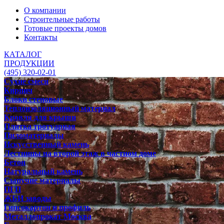
О компании
Строительные работы
Готовые проекты домов
Контакты
КАТАЛОГ
ПРОДУКЦИИ
(495) 320-02-01
Сухие смеси
Кирпич
Блоки стеновые
Теплоизоляционный материал
Кровля для крыши
Плитка тротуарная
Пиломатериалы
Искусственный камень
Лестницы на второй этаж в частном доме
Бетон
Натуральный камень
Сыпучие материалы
ПГП
ЖБИ заводы
Гипсокартон и профиль
Металлопрокат Москва