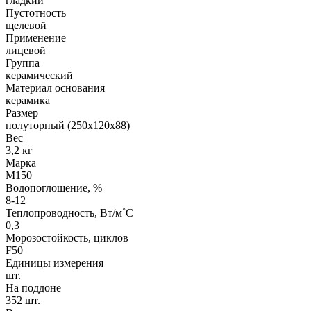
гладкий
Пустотность
щелевой
Применение
лицевой
Группа
керамический
Материал основания
керамика
Размер
полуторный (250х120х88)
Вес
3,2 кг
Марка
М150
Водопоглощение, %
8-12
Теплопроводность, Вт/м˚С
0,3
Морозостойкость, циклов
F50
Единицы измерения
шт.
На поддоне
352 шт.