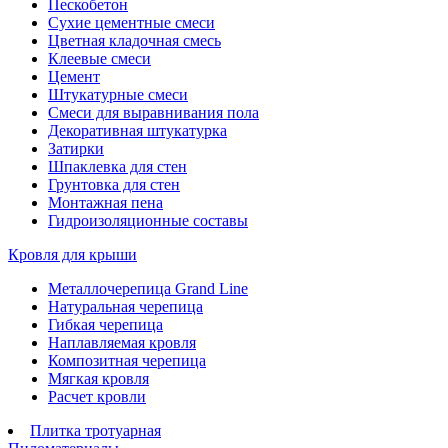
Пескобетон
Сухие цементные смеси
Цветная кладочная смесь
Клеевые смеси
Цемент
Штукатурные смеси
Смеси для выравнивания пола
Декоративная штукатурка
Затирки
Шпаклевка для стен
Грунтовка для стен
Монтажная пена
Гидроизоляционные составы
Кровля для крыши
Металлочерепица Grand Line
Натуральная черепица
Гибкая черепица
Наплавляемая кровля
Композитная черепица
Мягкая кровля
Расчет кровли
Плитка тротуарная