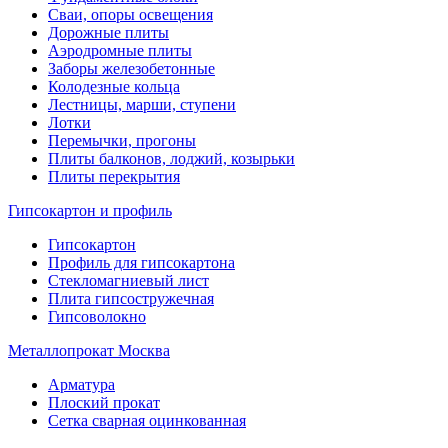
Сваи, опоры освещения
Дорожные плиты
Аэродромные плиты
Заборы железобетонные
Колодезные кольца
Лестницы, марши, ступени
Лотки
Перемычки, прогоны
Плиты балконов, лоджий, козырьки
Плиты перекрытия
Гипсокартон и профиль
Гипсокартон
Профиль для гипсокартона
Стекломагниевый лист
Плита гипсостружечная
Гипсоволокно
Металлопрокат Москва
Арматура
Плоский прокат
Сетка сварная оцинкованная