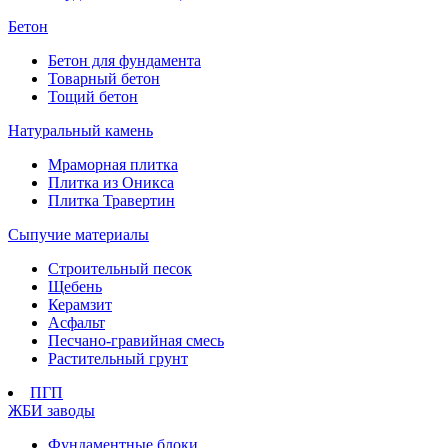
Бетон
Бетон для фундамента
Товарный бетон
Тощий бетон
Натуральный камень
Мраморная плитка
Плитка из Оникса
Плитка Травертин
Сыпучие материалы
Строительный песок
Щебень
Керамзит
Асфальт
Песчано-гравийная смесь
Растительный грунт
ПГП
ЖБИ заводы
Фундаментные блоки