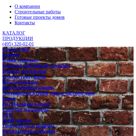
О компании
Строительные работы
Готовые проекты домов
Контакты
КАТАЛОГ
ПРОДУКЦИИ
(495) 320-02-01
Сухие смеси
Кирпич
Блоки стеновые
Теплоизоляционный материал
Кровля для крыши
Плитка тротуарная
Пиломатериалы
Искусственный камень
Лестницы на второй этаж в частном доме
Бетон
Натуральный камень
Сыпучие материалы
ПГП
ЖБИ заводы
Гипсокартон и профиль
Металлопрокат Москва