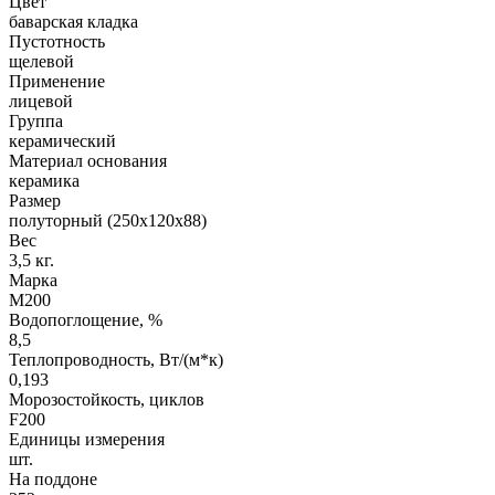
Цвет
баварская кладка
Пустотность
щелевой
Применение
лицевой
Группа
керамический
Материал основания
керамика
Размер
полуторный (250х120х88)
Вес
3,5 кг.
Марка
М200
Водопоглощение, %
8,5
Теплопроводность, Вт/(м*к)
0,193
Морозостойкость, циклов
F200
Единицы измерения
шт.
На поддоне