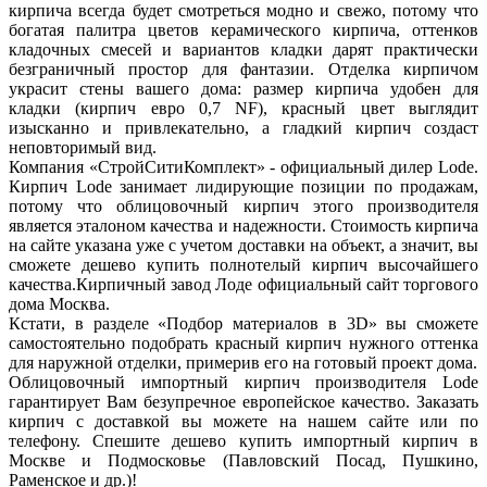
кирпича всегда будет смотреться модно и свежо, потому что
богатая палитра цветов керамического кирпича, оттенков
кладочных смесей и вариантов кладки дарят практически
безграничный простор для фантазии. Отделка кирпичом
украсит стены вашего дома: размер кирпича удобен для
кладки (кирпич евро 0,7 NF), красный цвет выглядит
изысканно и привлекательно, а гладкий кирпич создаст
неповторимый вид.
Компания «СтройСитиКомплект» - официальный дилер Lode.
Кирпич Lode занимает лидирующие позиции по продажам,
потому что облицовочный кирпич этого производителя
является эталоном качества и надежности. Стоимость кирпича
на сайте указана уже с учетом доставки на объект, а значит, вы
сможете дешево купить полнотелый кирпич высочайшего
качества.Кирпичный завод Лоде официальный сайт торгового
дома Москва.
Кстати, в разделе «Подбор материалов в 3D» вы сможете
самостоятельно подобрать красный кирпич нужного оттенка
для наружной отделки, примерив его на готовый проект дома.
Облицовочный импортный кирпич производителя Lode
гарантирует Вам безупречное европейское качество. Заказать
кирпич с доставкой вы можете на нашем сайте или по
телефону. Спешите дешево купить импортный кирпич в
Москве и Подмосковье (Павловский Посад, Пушкино,
Раменское и др.)!