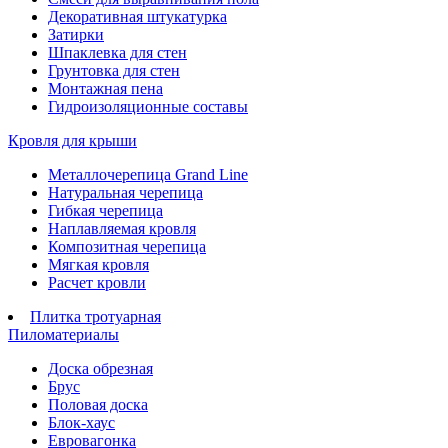
Декоративная штукатурка
Затирки
Шпаклевка для стен
Грунтовка для стен
Монтажная пена
Гидроизоляционные составы
Кровля для крыши
Металлочерепица Grand Line
Натуральная черепица
Гибкая черепица
Наплавляемая кровля
Композитная черепица
Мягкая кровля
Расчет кровли
Плитка тротуарная
Пиломатериалы
Доска обрезная
Брус
Половая доска
Блок-хаус
Евровагонка