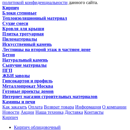
политикой конфиденциальности
данного сайта.
Кирпич
Блоки стеновые
Теплоизоляционный материал
Сухие смеси
Кровля для крыши
Плитка тротуарная
Пиломатериалы
Искусственный камень
Лестницы на второй этаж в частном доме
Бетон
Натуральный камень
Сыпучие материалы
ПГП
ЖБИ заводы
Гипсокартон и профиль
Металлопрокат Москва
Готовые проекты домов
Интернет магазин строительных материалов
Камины и печи
Как заказать
Оплата
Возврат товара
Информация
О компании
Новости
Акции
Наша техника
Доставка
Контакты
Кирпич
Кирпич облицовочный