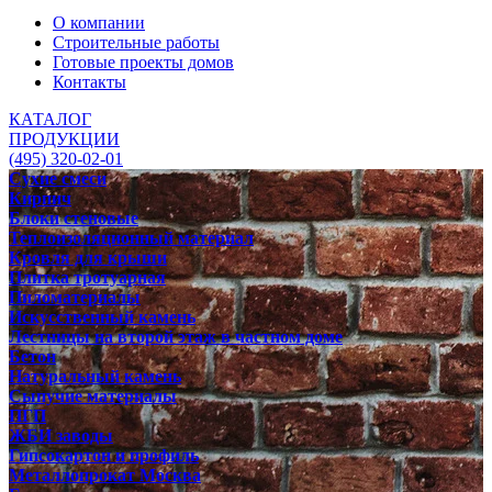
О компании
Строительные работы
Готовые проекты домов
Контакты
КАТАЛОГ
ПРОДУКЦИИ
(495) 320-02-01
Сухие смеси
Кирпич
Блоки стеновые
Теплоизоляционный материал
Кровля для крыши
Плитка тротуарная
Пиломатериалы
Искусственный камень
Лестницы на второй этаж в частном доме
Бетон
Натуральный камень
Сыпучие материалы
ПГП
ЖБИ заводы
Гипсокартон и профиль
Металлопрокат Москва