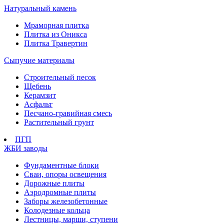
Натуральный камень
Мраморная плитка
Плитка из Оникса
Плитка Травертин
Сыпучие материалы
Строительный песок
Щебень
Керамзит
Асфальт
Песчано-гравийная смесь
Растительный грунт
ПГП
ЖБИ заводы
Фундаментные блоки
Сваи, опоры освещения
Дорожные плиты
Аэродромные плиты
Заборы железобетонные
Колодезные кольца
Лестницы, марши, ступени