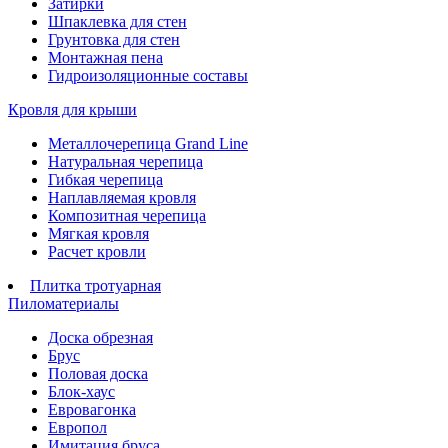
Затирки
Шпаклевка для стен
Грунтовка для стен
Монтажная пена
Гидроизоляционные составы
Кровля для крыши
Металлочерепица Grand Line
Натуральная черепица
Гибкая черепица
Наплавляемая кровля
Композитная черепица
Мягкая кровля
Расчет кровли
Плитка тротуарная
Пиломатериалы
Доска обрезная
Брус
Половая доска
Блок-хаус
Евровагонка
Европол
Имитация бруса