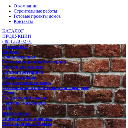
О компании
Строительные работы
Готовые проекты домов
Контакты
КАТАЛОГ
ПРОДУКЦИИ
(495) 320-02-01
Сухие смеси
Кирпич
Блоки стеновые
Теплоизоляционный материал
Кровля для крыши
Плитка тротуарная
Пиломатериалы
Искусственный камень
Лестницы на второй этаж в частном доме
Бетон
Натуральный камень
Сыпучие материалы
ПГП
ЖБИ заводы
Гипсокартон и профиль
Металлопрокат Москва