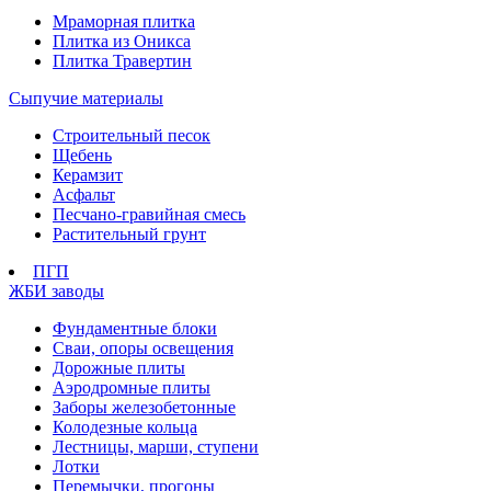
Мраморная плитка
Плитка из Оникса
Плитка Травертин
Сыпучие материалы
Строительный песок
Щебень
Керамзит
Асфальт
Песчано-гравийная смесь
Растительный грунт
ПГП
ЖБИ заводы
Фундаментные блоки
Сваи, опоры освещения
Дорожные плиты
Аэродромные плиты
Заборы железобетонные
Колодезные кольца
Лестницы, марши, ступени
Лотки
Перемычки, прогоны