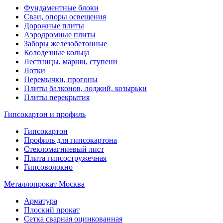
Фундаментные блоки
Сваи, опоры освещения
Дорожные плиты
Аэродромные плиты
Заборы железобетонные
Колодезные кольца
Лестницы, марши, ступени
Лотки
Перемычки, прогоны
Плиты балконов, лоджий, козырьки
Плиты перекрытия
Гипсокартон и профиль
Гипсокартон
Профиль для гипсокартона
Стекломагниевый лист
Плита гипсостружечная
Гипсоволокно
Металлопрокат Москва
Арматура
Плоский прокат
Сетка сварная оцинкованная