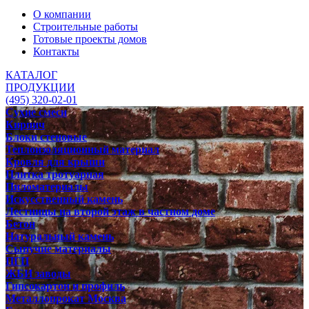
О компании
Строительные работы
Готовые проекты домов
Контакты
КАТАЛОГ
ПРОДУКЦИИ
(495) 320-02-01
Сухие смеси
Кирпич
Блоки стеновые
Теплоизоляционный материал
Кровля для крыши
Плитка тротуарная
Пиломатериалы
Искусственный камень
Лестницы на второй этаж в частном доме
Бетон
Натуральный камень
Сыпучие материалы
ПГП
ЖБИ заводы
Гипсокартон и профиль
Металлопрокат Москва