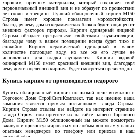
хорошим, прочным материалом, который сохраняет свой
первоначальный внешний вид и не образует по прошествии
лет сколы и трещины. Лучший облицовочный кирпич М150
Строма имеет хорошие показатели морозостойкости,
благодаря чему дом из керамических блоков будет защищен от
внешних факторов природы. Кирпич одинарный лицевой
Строма обладает прекрасными свойствами звукоизоляции,
благодаря чему в вашем помещении всегда будет тихо и
спокойно. Кирпич керамический одинарный в малом
количестве поглощает воду, но все же его лучше не
использовать для кладки фундамента. Кирпич рядовой
одинарный М150 имеет красивый внешний вид, благодаря
чему дом из щелевого кирпича будет смотреться превосходно.
Купить кирпич от производителя недорого
Купить облицовочный кирпич по низкой цене возможно в
Торговом Доме СтройСитиКомплект, так как именно наша
компания является прямым поставщиком завода Строма.
Кирпич Строма отзывы вы найдете на интернет странице
завода Строма или прочтете их на сайте нашего Торгового
Дома. Кирпич М150 облицовочный вы можете посмотреть
вживую и проконсультироваться по любым вопросам у наших
опытных менеджеров по телефону или приехав в наш
уютный офис.