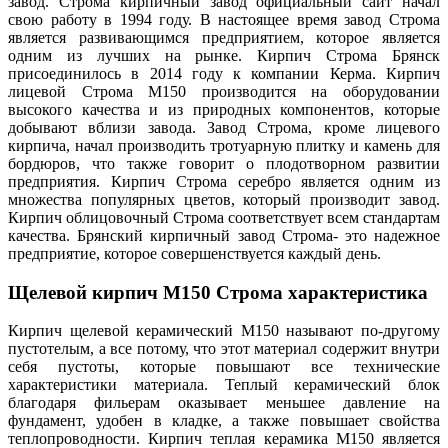
завод. Строма кирпичный завод официальный сайт начал
свою работу в 1994 году. В настоящее время завод Строма
является развивающимся предприятием, которое является
одним из лучших на рынке. Кирпич Строма Брянск
присоединилось в 2014 году к компании Керма. Кирпич
лицевой Строма М150 производится на оборудовании
высокого качества и из природных компонентов, которые
добывают вблизи завода. Завод Строма, кроме лицевого
кирпича, начал производить тротуарную плитку и камень для
бордюров, что также говорит о плодотворном развитии
предприятия. Кирпич Строма серебро является одним из
множества популярных цветов, который производит завод.
Кирпич облицовочный Строма соответствует всем стандартам
качества. Брянский кирпичный завод Строма- это надежное
предприятие, которое совершенствуется каждый день.
Щелевой кирпич М150 Строма характеристика
Кирпич щелевой керамический М150 называют по-другому
пустотелым, а все потому, что этот материал содержит внутри
себя пустоты, которые повышают все технические
характеристики материала. Теплый керамический блок
благодаря фильерам оказывает меньшее давление на
фундамент, удобен в кладке, а также повышает свойства
теплопроводности. Кирпич теплая керамика М150 является