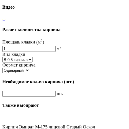
Видео
Расчет количества кирпича
2
Площадь кладки
(м
)
2
м
Вид кладки
Формат кирпича
Необходимое кол-во кирпича
(шт.)
шт.
Также выбирают
Кирпич Эмират М-175 лицевой Старый Оскол