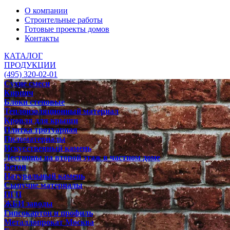
О компании
Строительные работы
Готовые проекты домов
Контакты
КАТАЛОГ
ПРОДУКЦИИ
(495) 320-02-01
Сухие смеси
Кирпич
Блоки стеновые
Теплоизоляционный материал
Кровля для крыши
Плитка тротуарная
Пиломатериалы
Искусственный камень
Лестницы на второй этаж в частном доме
Бетон
Натуральный камень
Сыпучие материалы
ПГП
ЖБИ заводы
Гипсокартон и профиль
Металлопрокат Москва