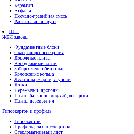
Керамзит
Асфальт
Песчано-гравийная смесь
Растительный грунт
ПГП
ЖБИ заводы
Фундаментные блоки
Сваи, опоры освещения
Дорожные плиты
Аэродромные плиты
Заборы железобетонные
Колодезные кольца
Лестницы, марши, ступени
Лотки
Перемычки, прогоны
Плиты балконов, лоджий, козырьки
Плиты перекрытия
Гипсокартон и профиль
Гипсокартон
Профиль для гипсокартона
Стекломагниевый лист