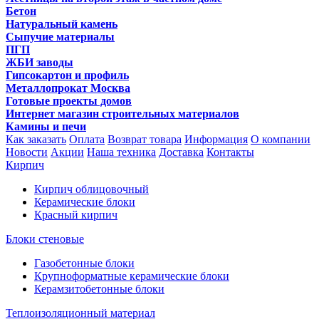
Бетон
Натуральный камень
Сыпучие материалы
ПГП
ЖБИ заводы
Гипсокартон и профиль
Металлопрокат Москва
Готовые проекты домов
Интернет магазин строительных материалов
Камины и печи
Как заказать
Оплата
Возврат товара
Информация
О компании
Новости
Акции
Наша техника
Доставка
Контакты
Кирпич
Кирпич облицовочный
Керамические блоки
Красный кирпич
Блоки стеновые
Газобетонные блоки
Крупноформатные керамические блоки
Керамзитобетонные блоки
Теплоизоляционный материал