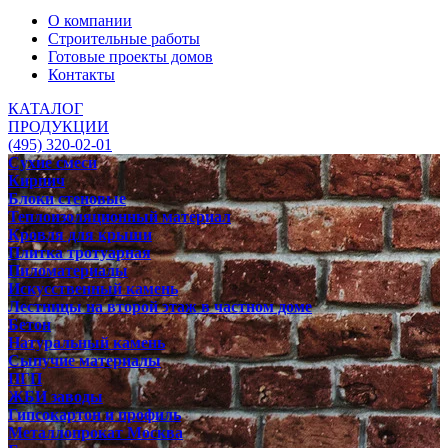
О компании
Строительные работы
Готовые проекты домов
Контакты
КАТАЛОГ
ПРОДУКЦИИ
(495) 320-02-01
Сухие смеси
Кирпич
Блоки стеновые
Теплоизоляционный материал
Кровля для крыши
Плитка тротуарная
Пиломатериалы
Искусственный камень
Лестницы на второй этаж в частном доме
Бетон
Натуральный камень
Сыпучие материалы
ПГП
ЖБИ заводы
Гипсокартон и профиль
Металлопрокат Москва