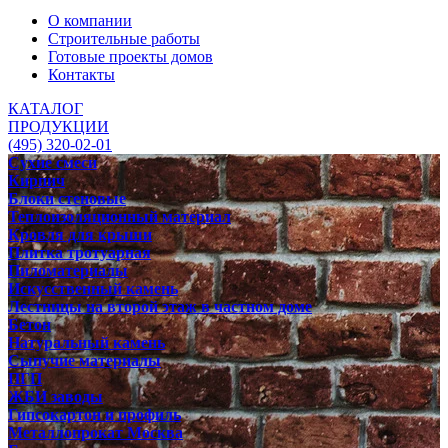
О компании
Строительные работы
Готовые проекты домов
Контакты
КАТАЛОГ
ПРОДУКЦИИ
(495) 320-02-01
Сухие смеси
Кирпич
Блоки стеновые
Теплоизоляционный материал
Кровля для крыши
Плитка тротуарная
Пиломатериалы
Искусственный камень
Лестницы на второй этаж в частном доме
Бетон
Натуральный камень
Сыпучие материалы
ПГП
ЖБИ заводы
Гипсокартон и профиль
Металлопрокат Москва