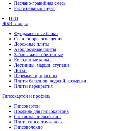
Песчано-гравийная смесь
Растительный грунт
ПГП
ЖБИ заводы
Фундаментные блоки
Сваи, опоры освещения
Дорожные плиты
Аэродромные плиты
Заборы железобетонные
Колодезные кольца
Лестницы, марши, ступени
Лотки
Перемычки, прогоны
Плиты балконов, лоджий, козырьки
Плиты перекрытия
Гипсокартон и профиль
Гипсокартон
Профиль для гипсокартона
Стекломагниевый лист
Плита гипсостружечная
Гипсоволокно