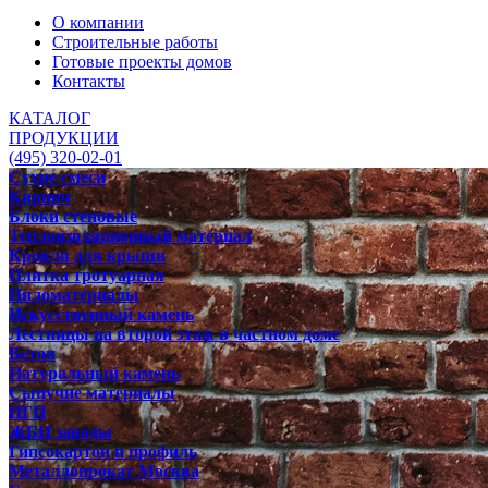
О компании
Строительные работы
Готовые проекты домов
Контакты
КАТАЛОГ
ПРОДУКЦИИ
(495) 320-02-01
Сухие смеси
Кирпич
Блоки стеновые
Теплоизоляционный материал
Кровля для крыши
Плитка тротуарная
Пиломатериалы
Искусственный камень
Лестницы на второй этаж в частном доме
Бетон
Натуральный камень
Сыпучие материалы
ПГП
ЖБИ заводы
Гипсокартон и профиль
Металлопрокат Москва