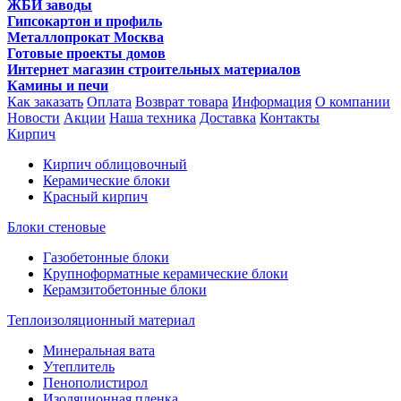
ЖБИ заводы
Гипсокартон и профиль
Металлопрокат Москва
Готовые проекты домов
Интернет магазин строительных материалов
Камины и печи
Как заказать
Оплата
Возврат товара
Информация
О компании
Новости
Акции
Наша техника
Доставка
Контакты
Кирпич
Кирпич облицовочный
Керамические блоки
Красный кирпич
Блоки стеновые
Газобетонные блоки
Крупноформатные керамические блоки
Керамзитобетонные блоки
Теплоизоляционный материал
Минеральная вата
Утеплитель
Пенополистирол
Изоляционная пленка