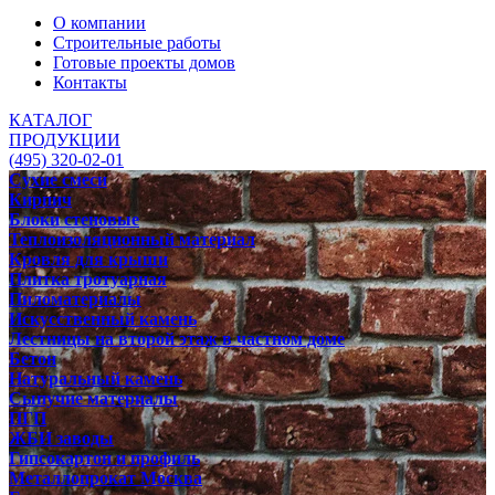
О компании
Строительные работы
Готовые проекты домов
Контакты
КАТАЛОГ
ПРОДУКЦИИ
(495) 320-02-01
Сухие смеси
Кирпич
Блоки стеновые
Теплоизоляционный материал
Кровля для крыши
Плитка тротуарная
Пиломатериалы
Искусственный камень
Лестницы на второй этаж в частном доме
Бетон
Натуральный камень
Сыпучие материалы
ПГП
ЖБИ заводы
Гипсокартон и профиль
Металлопрокат Москва