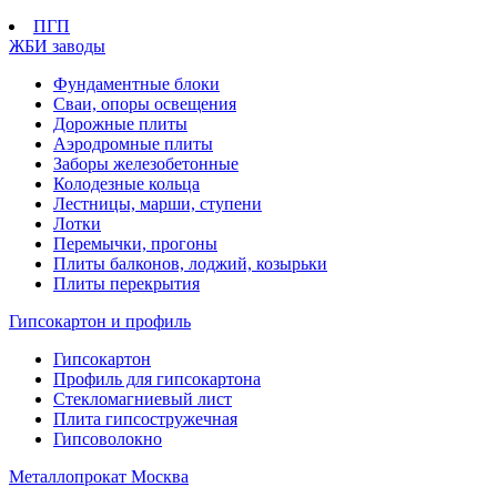
ПГП
ЖБИ заводы
Фундаментные блоки
Сваи, опоры освещения
Дорожные плиты
Аэродромные плиты
Заборы железобетонные
Колодезные кольца
Лестницы, марши, ступени
Лотки
Перемычки, прогоны
Плиты балконов, лоджий, козырьки
Плиты перекрытия
Гипсокартон и профиль
Гипсокартон
Профиль для гипсокартона
Стекломагниевый лист
Плита гипсостружечная
Гипсоволокно
Металлопрокат Москва