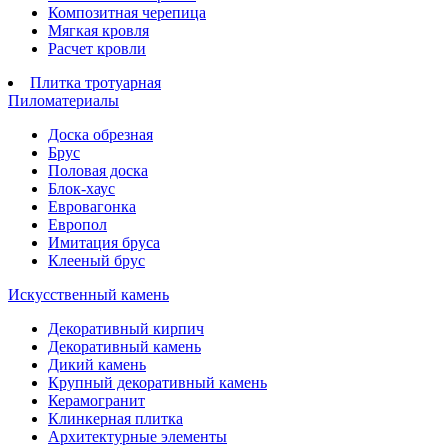
Композитная черепица
Мягкая кровля
Расчет кровли
Плитка тротуарная
Пиломатериалы
Доска обрезная
Брус
Половая доска
Блок-хаус
Евровагонка
Европол
Имитация бруса
Клееный брус
Искусственный камень
Декоративный кирпич
Декоративный камень
Дикий камень
Крупный декоративный камень
Керамогранит
Клинкерная плитка
Архитектурные элементы