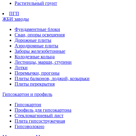
Растительный грунт
ПГП
ЖБИ заводы
Фундаментные блоки
Сваи, опоры освещения
Дорожные плиты
Аэродромные плиты
Заборы железобетонные
Колодезные кольца
Лестницы, марши, ступени
Лотки
Перемычки, прогоны
Плиты балконов, лоджий, козырьки
Плиты перекрытия
Гипсокартон и профиль
Гипсокартон
Профиль для гипсокартона
Стекломагниевый лист
Плита гипсостружечная
Гипсоволокно