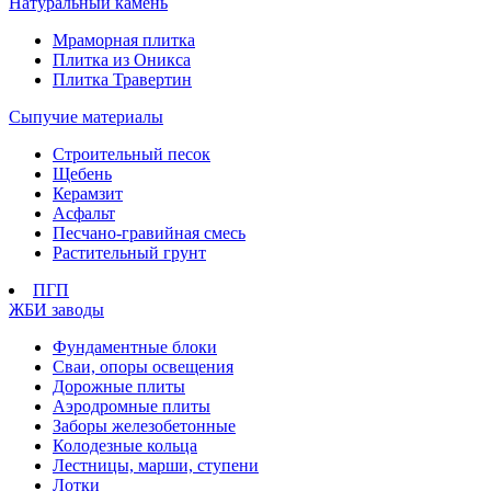
Натуральный камень
Мраморная плитка
Плитка из Оникса
Плитка Травертин
Сыпучие материалы
Строительный песок
Щебень
Керамзит
Асфальт
Песчано-гравийная смесь
Растительный грунт
ПГП
ЖБИ заводы
Фундаментные блоки
Сваи, опоры освещения
Дорожные плиты
Аэродромные плиты
Заборы железобетонные
Колодезные кольца
Лестницы, марши, ступени
Лотки