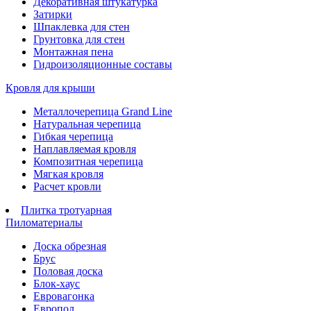
Декоративная штукатурка
Затирки
Шпаклевка для стен
Грунтовка для стен
Монтажная пена
Гидроизоляционные составы
Кровля для крыши
Металлочерепица Grand Line
Натуральная черепица
Гибкая черепица
Наплавляемая кровля
Композитная черепица
Мягкая кровля
Расчет кровли
Плитка тротуарная
Пиломатериалы
Доска обрезная
Брус
Половая доска
Блок-хаус
Евровагонка
Европол