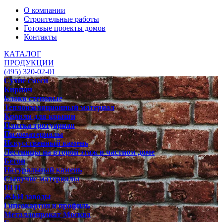
О компании
Строительные работы
Готовые проекты домов
Контакты
КАТАЛОГ
ПРОДУКЦИИ
(495) 320-02-01
Сухие смеси
Кирпич
Блоки стеновые
Теплоизоляционный материал
Кровля для крыши
Плитка тротуарная
Пиломатериалы
Искусственный камень
Лестницы на второй этаж в частном доме
Бетон
Натуральный камень
Сыпучие материалы
ПГП
ЖБИ заводы
Гипсокартон и профиль
Металлопрокат Москва