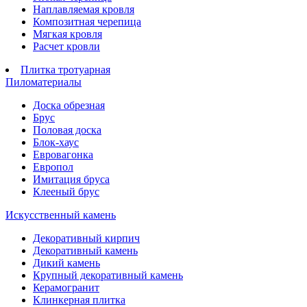
Наплавляемая кровля
Композитная черепица
Мягкая кровля
Расчет кровли
Плитка тротуарная
Пиломатериалы
Доска обрезная
Брус
Половая доска
Блок-хаус
Евровагонка
Европол
Имитация бруса
Клееный брус
Искусственный камень
Декоративный кирпич
Декоративный камень
Дикий камень
Крупный декоративный камень
Керамогранит
Клинкерная плитка