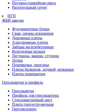
Песчано-гравийная смесь
Растительный грунт
ПГП
ЖБИ заводы
Фундаментные блоки
Сваи, опоры освещения
Дорожные плиты
Аэродромные плиты
Заборы железобетонные
Колодезные кольца
Лестницы, марши, ступени
Лотки
Перемычки, прогоны
Плиты балконов, лоджий, козырьки
Плиты перекрытия
Гипсокартон и профиль
Гипсокартон
Профиль для гипсокартона
Стекломагниевый лист
Плита гипсостружечная
Гипсоволокно