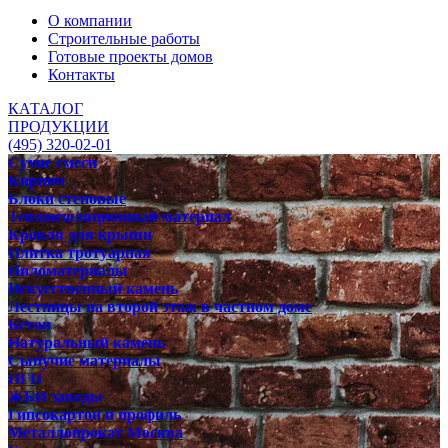
О компании
Строительные работы
Готовые проекты домов
Контакты
КАТАЛОГ
ПРОДУКЦИИ
(495) 320-02-01
Сухие смеси
Кирпич
Блоки стеновые
Теплоизоляционный материал
Кровля для крыши
Плитка тротуарная
Пиломатериалы
Искусственный камень
Лестницы на второй этаж в частном доме
Бетон
Натуральный камень
Сыпучие материалы
ПГП
ЖБИ заводы
Гипсокартон и профиль
Металлопрокат Москва