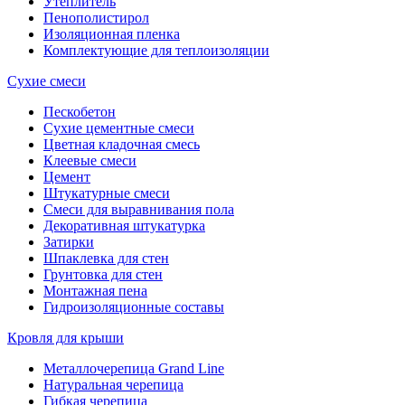
Утеплитель
Пенополистирол
Изоляционная пленка
Комплектующие для теплоизоляции
Сухие смеси
Пескобетон
Сухие цементные смеси
Цветная кладочная смесь
Клеевые смеси
Цемент
Штукатурные смеси
Смеси для выравнивания пола
Декоративная штукатурка
Затирки
Шпаклевка для стен
Грунтовка для стен
Монтажная пена
Гидроизоляционные составы
Кровля для крыши
Металлочерепица Grand Line
Натуральная черепица
Гибкая черепица