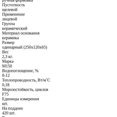
ручная формовка
Пустотность
щелевой
Применение
лицевой
Группа
керамический
Материал основания
керамика
Размер
одинарный (250х120х65)
Вес
2,3 кг.
Марка
М150
Водопоглощение, %
8-12
Теплопроводность, Вт/м˚С
0,18
Морозостойкость, циклов
F75
Единицы измерения
шт.
На поддоне
420 шт.