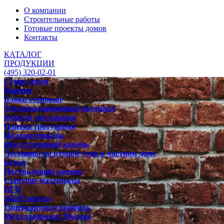
О компании
Строительные работы
Готовые проекты домов
Контакты
КАТАЛОГ
ПРОДУКЦИИ
(495) 320-02-01
Сухие смеси
Кирпич
Блоки стеновые
Теплоизоляционный материал
Кровля для крыши
Плитка тротуарная
Пиломатериалы
Искусственный камень
Лестницы на второй этаж в частном доме
Бетон
Натуральный камень
Сыпучие материалы
ПГП
ЖБИ заводы
Гипсокартон и профиль
Металлопрокат Москва