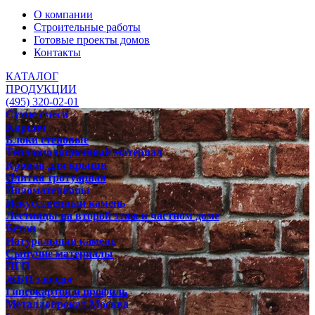
О компании
Строительные работы
Готовые проекты домов
Контакты
КАТАЛОГ
ПРОДУКЦИИ
(495) 320-02-01
Сухие смеси
Кирпич
Блоки стеновые
Теплоизоляционный материал
Кровля для крыши
Плитка тротуарная
Пиломатериалы
Искусственный камень
Лестницы на второй этаж в частном доме
Бетон
Натуральный камень
Сыпучие материалы
ПГП
ЖБИ заводы
Гипсокартон и профиль
Металлопрокат Москва