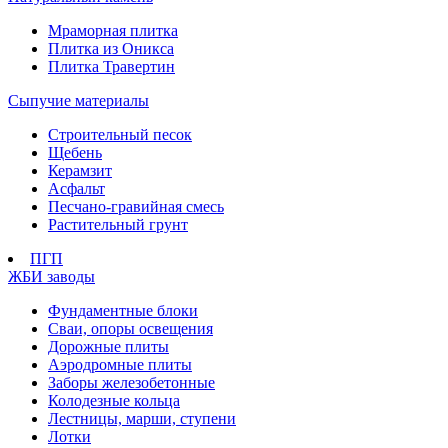
Мраморная плитка
Плитка из Оникса
Плитка Травертин
Сыпучие материалы
Строительный песок
Щебень
Керамзит
Асфальт
Песчано-гравийная смесь
Растительный грунт
ПГП
ЖБИ заводы
Фундаментные блоки
Сваи, опоры освещения
Дорожные плиты
Аэродромные плиты
Заборы железобетонные
Колодезные кольца
Лестницы, марши, ступени
Лотки