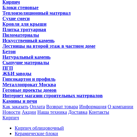
Кирпич
Блоки стеновые
Теплоизоляционный материал
Сухие смеси
Кровля для крыши
Плитка тротуарная
Пиломатериалы
Искусственный камень
Лестницы на второй этаж в частном доме
Бетон
Натуральный камень
Сыпучие материалы
ПГП
ЖБИ заводы
Гипсокартон и профиль
Металлопрокат Москва
Готовые проекты домов
Интернет магазин строительных материалов
Камины и печи
Как заказать
Оплата
Возврат товара
Информация
О компании
Новости
Акции
Наша техника
Доставка
Контакты
Кирпич
Кирпич облицовочный
Керамические блоки