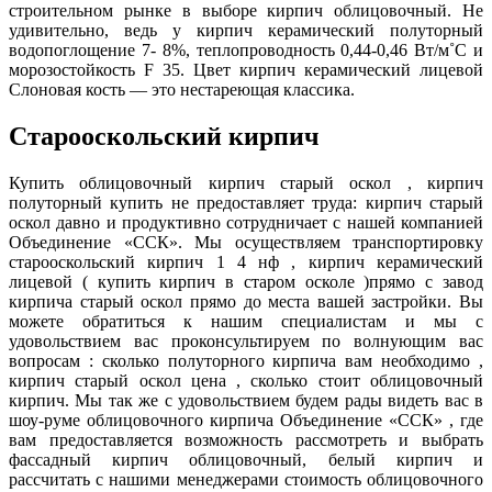
строительном рынке в выборе кирпич облицовочный. Не
удивительно, ведь у кирпич керамический полуторный
водопоглощение 7- 8%, теплопроводность 0,44-0,46 Вт/м˚С и
морозостойкость F 35. Цвет кирпич керамический лицевой
Слоновая кость — это нестареющая классика.
Старооскольский кирпич
Купить облицовочный кирпич старый оскол , кирпич
полуторный купить не предоставляет труда: кирпич старый
оскол давно и продуктивно сотрудничает с нашей компанией
Объединение «ССК». Мы осуществляем транспортировку
старооскольский кирпич 1 4 нф , кирпич керамический
лицевой ( купить кирпич в старом осколе )прямо с завод
кирпича старый оскол прямо до места вашей застройки. Вы
можете обратиться к нашим специалистам и мы с
удовольствием вас проконсультируем по волнующим вас
вопросам : сколько полуторного кирпича вам необходимо ,
кирпич старый оскол цена , сколько стоит облицовочный
кирпич. Мы так же с удовольствием будем рады видеть вас в
шоу-руме облицовочного кирпича Объединение «ССК» , где
вам предоставляется возможность рассмотреть и выбрать
фассадный кирпич облицовочный, белый кирпич и
рассчитать с нашими менеджерами стоимость облицовочного