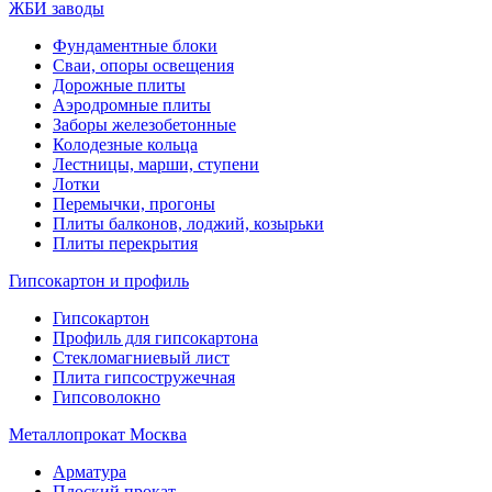
ЖБИ заводы
Фундаментные блоки
Сваи, опоры освещения
Дорожные плиты
Аэродромные плиты
Заборы железобетонные
Колодезные кольца
Лестницы, марши, ступени
Лотки
Перемычки, прогоны
Плиты балконов, лоджий, козырьки
Плиты перекрытия
Гипсокартон и профиль
Гипсокартон
Профиль для гипсокартона
Стекломагниевый лист
Плита гипсостружечная
Гипсоволокно
Металлопрокат Москва
Арматура
Плоский прокат