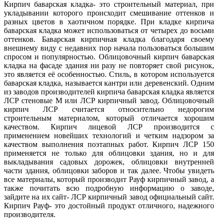
Кирпич баварская кладка- это строительный материал, при
укладывании которого происходит смешивание оттенков и
разных цветов в хаотичном порядке. При кладке кирпича
баварская кладка может использоваться от четырех до восьми
оттенков. Баварская кирпичная кладка благодаря своему
внешнему виду с недавних пор начала пользоваться большим
спросом и популярностью. Облицовочный кирпич баварская
кладка на фасаде здания ни разу не повторяет свой рисунок,
это является её особенностью. Стиль, в котором используется
баварская кладка, называется кантри или деревенский. Одним
из заводов производителей кирпича баварская кладка является
ЛСР стеновые М или ЛСР кирпичный завод. Облицовочный
кирпич ЛСР считается относительно недорогим
строительным материалом, который отличается хорошим
качеством. Кирпич лицевой ЛСР производится с
применением новейших технологий и четким надзором за
качеством выполнения поэтапных работ. Кирпич ЛСР 150
применяется не только для облицовки здания, но и для
выкладывания садовых дорожек, облицовки внутренней
части здания, облицовки заборов и так далее. Чтобы увидеть
все материалы, который производит Рауф кирпичный завод, а
также почитать всю подробную информацию о заводе,
зайдите на их сайт- ЛСР кирпичный завод официальный сайт.
Кирпич Рауф- это достойный продукт отличного, надежного
производителя.