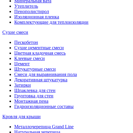
Минеральная вата
Утеплитель
Пенополистирол
Изоляционная пленка
Комплектующие для теплоизоляции
Сухие смеси
Пескобетон
Сухие цементные смеси
Цветная кладочная смесь
Клеевые смеси
Цемент
Штукатурные смеси
Смеси для выравнивания пола
Декоративная штукатурка
Затирки
Шпаклевка для стен
Грунтовка для стен
Монтажная пена
Гидроизоляционные составы
Кровля для крыши
Металлочерепица Grand Line
Натуральная черепица