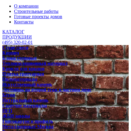
О компании
Строительные работы
Готовые проекты домов
Контакты
КАТАЛОГ
ПРОДУКЦИИ
(495) 320-02-01
Сухие смеси
Кирпич
Блоки стеновые
Теплоизоляционный материал
Кровля для крыши
Плитка тротуарная
Пиломатериалы
Искусственный камень
Лестницы на второй этаж в частном доме
Бетон
Натуральный камень
Сыпучие материалы
ПГП
ЖБИ заводы
Гипсокартон и профиль
Металлопрокат Москва