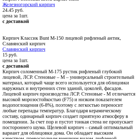
Железногорский кирпич
24.45 руб.
цена за 1шт.
с доставкой
Кирпич Классик Bunt М-150 лицевой рифленый антик,
Славянский кирпич
Славянский кирпич
15 руб.
цена за 1шт.
с доставкой
Кирпич соломенный М-175 рустик рифленый глубокий
лицевой, ЛСР. Стеновые – М – универсальный строительный
материал, который чаще всего используется для облицовки
наружных и внутренних стен зданий, цоколей, фасадов.
Лицевой кирпич производства ЛСР. Стеновые - М отличается
высокой морозостойкостью (F75) и низким показателем
водопоглощения (6-8%), поэтому с легкостью переносит
любые перепады температур. Благодаря керамическому
составу, одинарный кирпич создает приятную атмосферу в
помещении. За счет пор и пустот тонкая стена не пропускает
постороннего шума. Щелевой кирпич – самый оптимальный
вариант для облицовки дома. Он обладает высоким
качеством, превосходным внешним видом, рифленой