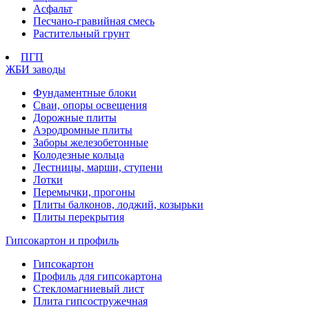
Асфальт
Песчано-гравийная смесь
Растительный грунт
ПГП
ЖБИ заводы
Фундаментные блоки
Сваи, опоры освещения
Дорожные плиты
Аэродромные плиты
Заборы железобетонные
Колодезные кольца
Лестницы, марши, ступени
Лотки
Перемычки, прогоны
Плиты балконов, лоджий, козырьки
Плиты перекрытия
Гипсокартон и профиль
Гипсокартон
Профиль для гипсокартона
Стекломагниевый лист
Плита гипсостружечная