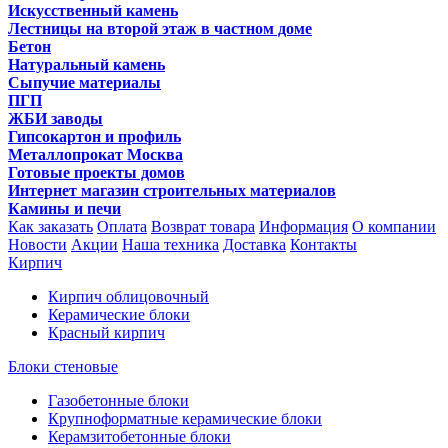
Искусственный камень
Лестницы на второй этаж в частном доме
Бетон
Натуральный камень
Сыпучие материалы
ПГП
ЖБИ заводы
Гипсокартон и профиль
Металлопрокат Москва
Готовые проекты домов
Интернет магазин строительных материалов
Камины и печи
Как заказать
Оплата
Возврат товара
Информация
О компании
Новости
Акции
Наша техника
Доставка
Контакты
Кирпич
Кирпич облицовочный
Керамические блоки
Красный кирпич
Блоки стеновые
Газобетонные блоки
Крупноформатные керамические блоки
Керамзитобетонные блоки