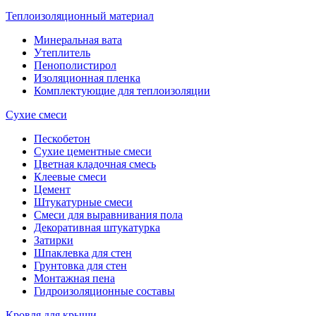
Теплоизоляционный материал
Минеральная вата
Утеплитель
Пенополистирол
Изоляционная пленка
Комплектующие для теплоизоляции
Сухие смеси
Пескобетон
Сухие цементные смеси
Цветная кладочная смесь
Клеевые смеси
Цемент
Штукатурные смеси
Смеси для выравнивания пола
Декоративная штукатурка
Затирки
Шпаклевка для стен
Грунтовка для стен
Монтажная пена
Гидроизоляционные составы
Кровля для крыши