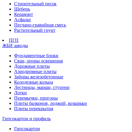
Строительный песок
Щебень
Керамзит
Асфальт
Песчано-гравийная смесь
Растительный грунт
ПГП
ЖБИ заводы
Фундаментные блоки
Сваи, опоры освещения
Дорожные плиты
Аэродромные плиты
Заборы железобетонные
Колодезные кольца
Лестницы, марши, ступени
Лотки
Перемычки, прогоны
Плиты балконов, лоджий, козырьки
Плиты перекрытия
Гипсокартон и профиль
Гипсокартон