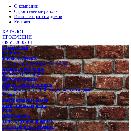
О компании
Строительные работы
Готовые проекты домов
Контакты
КАТАЛОГ
ПРОДУКЦИИ
(495) 320-02-01
Сухие смеси
Кирпич
Блоки стеновые
Теплоизоляционный материал
Кровля для крыши
Плитка тротуарная
Пиломатериалы
Искусственный камень
Лестницы на второй этаж в частном доме
Бетон
Натуральный камень
Сыпучие материалы
ПГП
ЖБИ заводы
Гипсокартон и профиль
Металлопрокат Москва