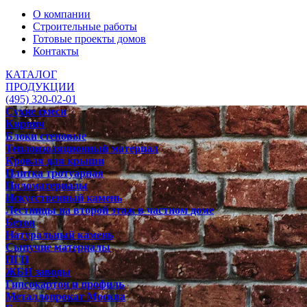
О компании
Строительные работы
Готовые проекты домов
Контакты
КАТАЛОГ
ПРОДУКЦИИ
(495) 320-02-01
Сухие смеси
Кирпич
Блоки стеновые
Теплоизоляционный материал
Кровля для крыши
Плитка тротуарная
Пиломатериалы
Искусственный камень
Лестницы на второй этаж в частном доме
Бетон
Натуральный камень
Сыпучие материалы
ПГП
ЖБИ заводы
Гипсокартон и профиль
Металлопрокат Москва