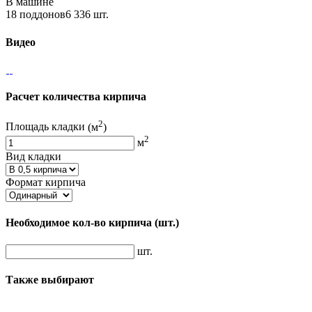
В машине
18 поддонов6 336 шт.
Видео
Расчет количества кирпича
2
Площадь кладки
(м
)
2
м
Вид кладки
Формат кирпича
Необходимое кол-во кирпича
(шт.)
шт.
Также выбирают