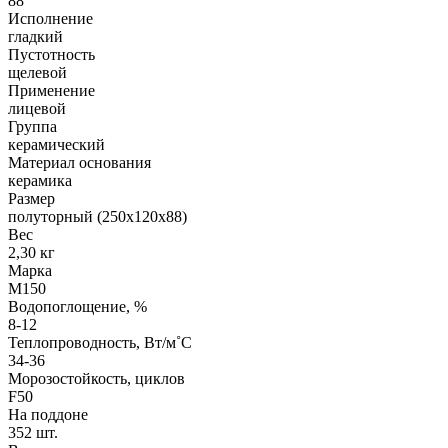
88
Исполнение
гладкий
Пустотность
щелевой
Применение
лицевой
Группа
керамический
Материал основания
керамика
Размер
полуторный (250х120х88)
Вес
2,30 кг
Марка
М150
Водопоглощение, %
8-12
Теплопроводность, Вт/м˚С
34-36
Морозостойкость, циклов
F50
На поддоне
352 шт.