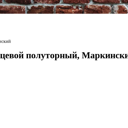
нский
цевой полуторный, Маркинск