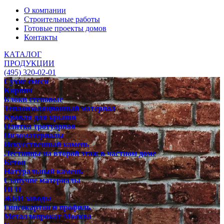
О компании
Строительные работы
Готовые проекты домов
Контакты
КАТАЛОГ
ПРОДУКЦИИ
(495) 320-02-01
Сухие смеси
Кирпич
Блоки стеновые
Теплоизоляционный материал
Кровля для крыши
Плитка тротуарная
Пиломатериалы
Искусственный камень
Лестницы на второй этаж в частном доме
Бетон
Натуральный камень
Сыпучие материалы
ПГП
ЖБИ заводы
Гипсокартон и профиль
Металлопрокат Москва