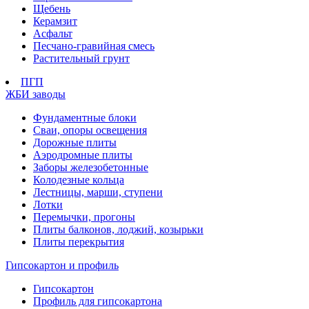
Щебень
Керамзит
Асфальт
Песчано-гравийная смесь
Растительный грунт
ПГП
ЖБИ заводы
Фундаментные блоки
Сваи, опоры освещения
Дорожные плиты
Аэродромные плиты
Заборы железобетонные
Колодезные кольца
Лестницы, марши, ступени
Лотки
Перемычки, прогоны
Плиты балконов, лоджий, козырьки
Плиты перекрытия
Гипсокартон и профиль
Гипсокартон
Профиль для гипсокартона