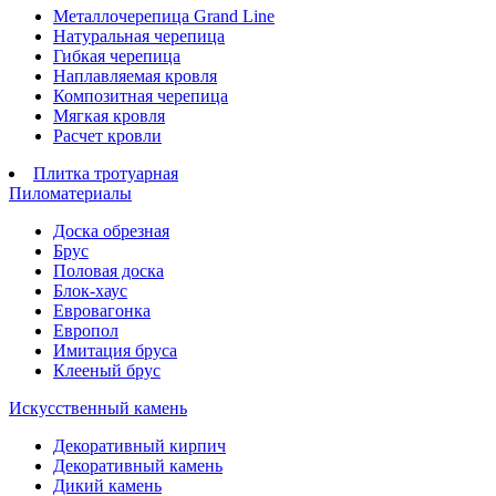
Металлочерепица Grand Line
Натуральная черепица
Гибкая черепица
Наплавляемая кровля
Композитная черепица
Мягкая кровля
Расчет кровли
Плитка тротуарная
Пиломатериалы
Доска обрезная
Брус
Половая доска
Блок-хаус
Евровагонка
Европол
Имитация бруса
Клееный брус
Искусственный камень
Декоративный кирпич
Декоративный камень
Дикий камень