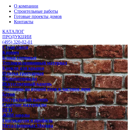
О компании
Строительные работы
Готовые проекты домов
Контакты
КАТАЛОГ
ПРОДУКЦИИ
(495) 320-02-01
Сухие смеси
Кирпич
Блоки стеновые
Теплоизоляционный материал
Кровля для крыши
Плитка тротуарная
Пиломатериалы
Искусственный камень
Лестницы на второй этаж в частном доме
Бетон
Натуральный камень
Сыпучие материалы
ПГП
ЖБИ заводы
Гипсокартон и профиль
Металлопрокат Москва