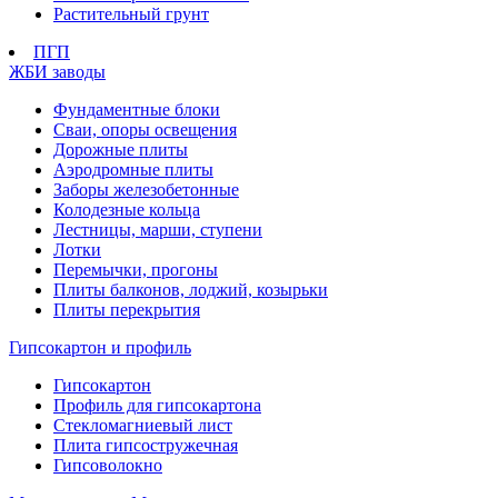
Растительный грунт
ПГП
ЖБИ заводы
Фундаментные блоки
Сваи, опоры освещения
Дорожные плиты
Аэродромные плиты
Заборы железобетонные
Колодезные кольца
Лестницы, марши, ступени
Лотки
Перемычки, прогоны
Плиты балконов, лоджий, козырьки
Плиты перекрытия
Гипсокартон и профиль
Гипсокартон
Профиль для гипсокартона
Стекломагниевый лист
Плита гипсостружечная
Гипсоволокно