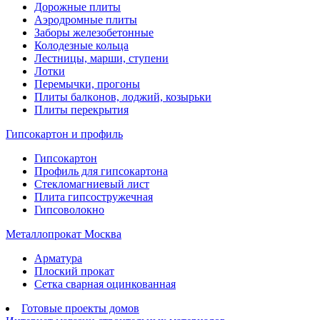
Дорожные плиты
Аэродромные плиты
Заборы железобетонные
Колодезные кольца
Лестницы, марши, ступени
Лотки
Перемычки, прогоны
Плиты балконов, лоджий, козырьки
Плиты перекрытия
Гипсокартон и профиль
Гипсокартон
Профиль для гипсокартона
Стекломагниевый лист
Плита гипсостружечная
Гипсоволокно
Металлопрокат Москва
Арматура
Плоский прокат
Сетка сварная оцинкованная
Готовые проекты домов