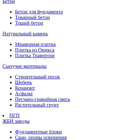
Бетон
Бетон для фундамента
Товарный бетон
Тощий бетон
Натуральный камень
Мраморная плитка
Плитка из Оникса
Плитка Травертин
Сыпучие материалы
Строительный песок
Щебень
Керамзит
Асфальт
Песчано-гравийная смесь
Растительный грунт
ПГП
ЖБИ заводы
Фундаментные блоки
Сваи, опоры освещения