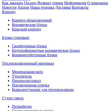
Как заказать
Оплата
Возврат товара
Информация
О компании
Новости
Акции
Наша техника
Доставка
Контакты
Кирпич
Кирпич облицовочный
Керамические блоки
Красный кирпич
Блоки стеновые
Газобетонные блоки
Крупноформатные керамические блоки
Керамзитобетонные блоки
Теплоизоляционный материал
Минеральная вата
Утеплитель
Пенополистирол
Изоляционная пленка
Комплектующие для теплоизоляции
Сухие смеси
Пескобетон
Сухие цементные смеси