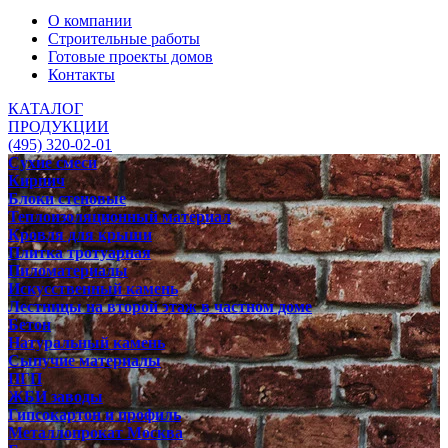
О компании
Строительные работы
Готовые проекты домов
Контакты
КАТАЛОГ
ПРОДУКЦИИ
(495) 320-02-01
Сухие смеси
Кирпич
Блоки стеновые
Теплоизоляционный материал
Кровля для крыши
Плитка тротуарная
Пиломатериалы
Искусственный камень
Лестницы на второй этаж в частном доме
Бетон
Натуральный камень
Сыпучие материалы
ПГП
ЖБИ заводы
Гипсокартон и профиль
Металлопрокат Москва