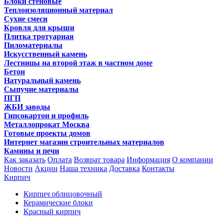
Блоки стеновые
Теплоизоляционный материал
Сухие смеси
Кровля для крыши
Плитка тротуарная
Пиломатериалы
Искусственный камень
Лестницы на второй этаж в частном доме
Бетон
Натуральный камень
Сыпучие материалы
ПГП
ЖБИ заводы
Гипсокартон и профиль
Металлопрокат Москва
Готовые проекты домов
Интернет магазин строительных материалов
Камины и печи
Как заказать
Оплата
Возврат товара
Информация
О компании
Новости
Акции
Наша техника
Доставка
Контакты
Кирпич
Кирпич облицовочный
Керамические блоки
Красный кирпич