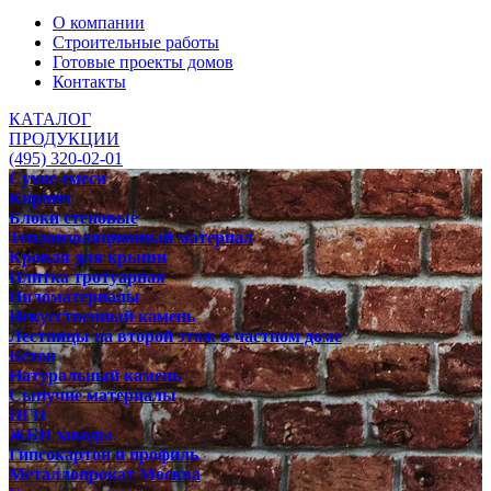
О компании
Строительные работы
Готовые проекты домов
Контакты
КАТАЛОГ
ПРОДУКЦИИ
(495) 320-02-01
Сухие смеси
Кирпич
Блоки стеновые
Теплоизоляционный материал
Кровля для крыши
Плитка тротуарная
Пиломатериалы
Искусственный камень
Лестницы на второй этаж в частном доме
Бетон
Натуральный камень
Сыпучие материалы
ПГП
ЖБИ заводы
Гипсокартон и профиль
Металлопрокат Москва