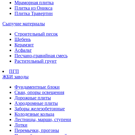
Мраморная плитка
Плитка из Оникса
Плитка Травертин
Сыпучие материалы
Строительный песок
Щебень
Керамзит
Асфальт
Песчано-гравийная смесь
Растительный грунт
ПГП
ЖБИ заводы
Фундаментные блоки
Сваи, опоры освещения
Дорожные плиты
Аэродромные плиты
Заборы железобетонные
Колодезные кольца
Лестницы, марши, ступени
Лотки
Перемычки, прогоны