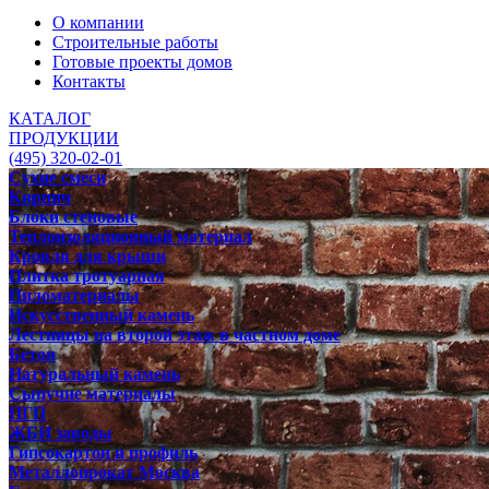
О компании
Строительные работы
Готовые проекты домов
Контакты
КАТАЛОГ
ПРОДУКЦИИ
(495) 320-02-01
Сухие смеси
Кирпич
Блоки стеновые
Теплоизоляционный материал
Кровля для крыши
Плитка тротуарная
Пиломатериалы
Искусственный камень
Лестницы на второй этаж в частном доме
Бетон
Натуральный камень
Сыпучие материалы
ПГП
ЖБИ заводы
Гипсокартон и профиль
Металлопрокат Москва