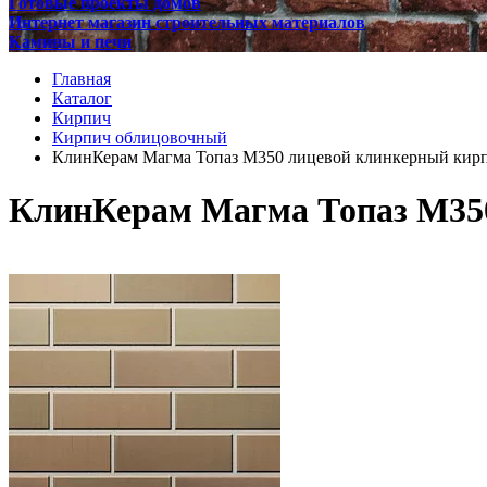
Готовые проекты домов
Интернет магазин строительных материалов
Камины и печи
Главная
Каталог
Кирпич
Кирпич облицовочный
КлинКерам Магма Топаз М350 лицевой клинкерный кир
КлинКерам Магма Топаз М35