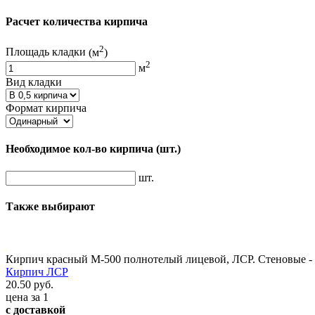
Расчет количества кирпича
2
Площадь кладки
(м
)
2
м
Вид кладки
Формат кирпича
Необходимое кол-во кирпича
(шт.)
шт.
Также выбирают
Кирпич красный М-500 полнотелый лицевой, ЛСР. Стеновые -
Кирпич ЛСР
20.50 руб.
цена за 1
с доставкой