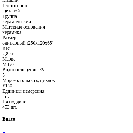
гладкий
Пустотность
щелевой
Группа
керамический
Материал основания
керамика
Размер
одинарный (250х120х65)
Вес
2,8 кг
Марка
М350
Водопоглощение, %
5
Морозостойкость, циклов
F150
Единицы измерения
шт.
На поддоне
453 шт.
Видео