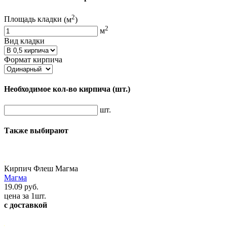
2
Площадь кладки
(м
)
2
м
Вид кладки
Формат кирпича
Необходимое кол-во кирпича
(шт.)
шт.
Также выбирают
Кирпич Флеш Магма
Магма
19.09 руб.
цена за 1шт.
с доставкой