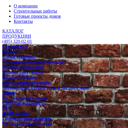
О компании
Строительные работы
Готовые проекты домов
Контакты
КАТАЛОГ
ПРОДУКЦИИ
(495) 320-02-01
Сухие смеси
Кирпич
Блоки стеновые
Теплоизоляционный материал
Кровля для крыши
Плитка тротуарная
Пиломатериалы
Искусственный камень
Лестницы на второй этаж в частном доме
Бетон
Натуральный камень
Сыпучие материалы
ПГП
ЖБИ заводы
Гипсокартон и профиль
Металлопрокат Москва