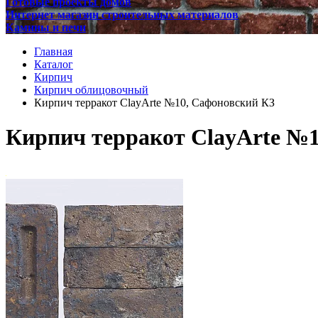
Готовые проекты домов
Интернет магазин строительных материалов
Камины и печи
Главная
Каталог
Кирпич
Кирпич облицовочный
Кирпич терракот ClayArte №10, Сафоновский КЗ
Кирпич терракот ClayArte №