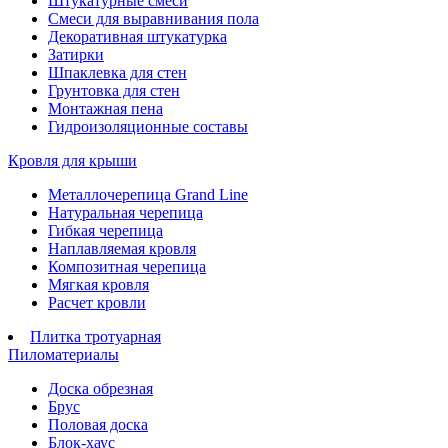
Штукатурные смеси
Смеси для выравнивания пола
Декоративная штукатурка
Затирки
Шпаклевка для стен
Грунтовка для стен
Монтажная пена
Гидроизоляционные составы
Кровля для крыши
Металлочерепица Grand Line
Натуральная черепица
Гибкая черепица
Наплавляемая кровля
Композитная черепица
Мягкая кровля
Расчет кровли
Плитка тротуарная
Пиломатериалы
Доска обрезная
Брус
Половая доска
Блок-хаус