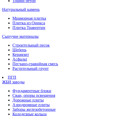
Тощий бетон
Натуральный камень
Мраморная плитка
Плитка из Оникса
Плитка Травертин
Сыпучие материалы
Строительный песок
Щебень
Керамзит
Асфальт
Песчано-гравийная смесь
Растительный грунт
ПГП
ЖБИ заводы
Фундаментные блоки
Сваи, опоры освещения
Дорожные плиты
Аэродромные плиты
Заборы железобетонные
Колодезные кольца