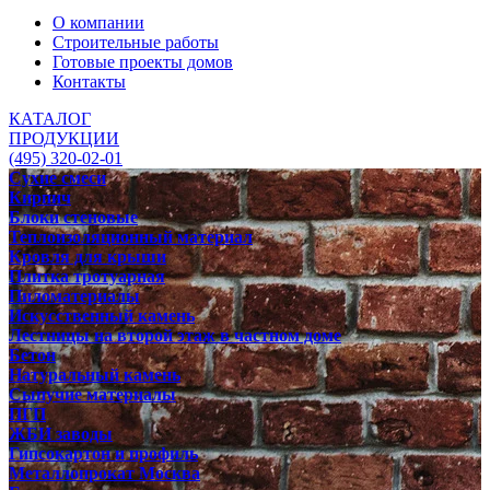
О компании
Строительные работы
Готовые проекты домов
Контакты
КАТАЛОГ
ПРОДУКЦИИ
(495) 320-02-01
Сухие смеси
Кирпич
Блоки стеновые
Теплоизоляционный материал
Кровля для крыши
Плитка тротуарная
Пиломатериалы
Искусственный камень
Лестницы на второй этаж в частном доме
Бетон
Натуральный камень
Сыпучие материалы
ПГП
ЖБИ заводы
Гипсокартон и профиль
Металлопрокат Москва