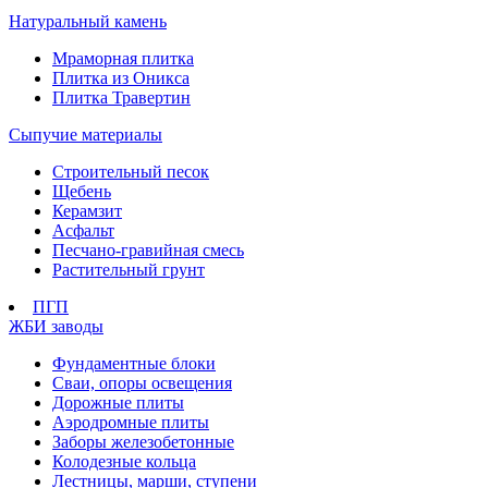
Натуральный камень
Мраморная плитка
Плитка из Оникса
Плитка Травертин
Сыпучие материалы
Строительный песок
Щебень
Керамзит
Асфальт
Песчано-гравийная смесь
Растительный грунт
ПГП
ЖБИ заводы
Фундаментные блоки
Сваи, опоры освещения
Дорожные плиты
Аэродромные плиты
Заборы железобетонные
Колодезные кольца
Лестницы, марши, ступени