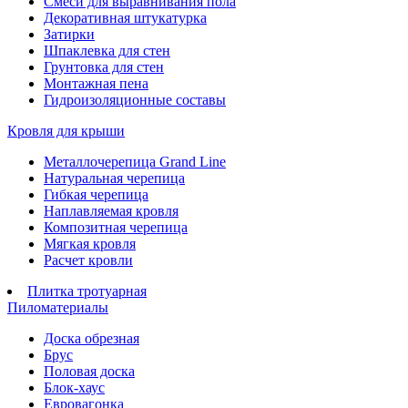
Смеси для выравнивания пола
Декоративная штукатурка
Затирки
Шпаклевка для стен
Грунтовка для стен
Монтажная пена
Гидроизоляционные составы
Кровля для крыши
Металлочерепица Grand Line
Натуральная черепица
Гибкая черепица
Наплавляемая кровля
Композитная черепица
Мягкая кровля
Расчет кровли
Плитка тротуарная
Пиломатериалы
Доска обрезная
Брус
Половая доска
Блок-хаус
Евровагонка