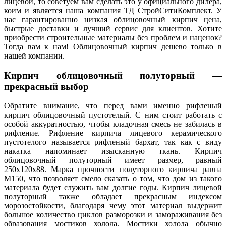
лицевой, то советуем вам сделать это у официального дилера,
коим и является наша компания ТД СтройСитиКомплект. У
нас гарантированно низкая облицовочный кирпич цена,
быстрые доставки и лучший сервис для клиентов. Хотите
приобрести строительные материалы без проблем и наценок?
Тогда вам к нам! Облицовочный кирпич дешево только в
нашей компании.
Кирпич облицовочный полуторный —
прекрасный выбор
Обратите внимание, что перед вами именно рифленый
кирпич облицовочный пустотелый. С ним стоит работать с
особой аккуратностью, чтобы кладочная смесь не забилась в
рифление. Рифление кирпича лицевого керамического
пустотелого называется рифленый бархат, так как с виду
накатка напоминает изысканную ткань. Кирпич
облицовочный полуторный имеет размер, равный
250х120х88. Марка прочности полуторного кирпича равна
М150, что позволяет смело сказать о том, что дом из такого
материала будет служить вам долгие годы. Кирпич лицевой
полуторный также обладает прекрасным индексом
морозостойкости, благодаря чему этот материал выдержит
большое количество циклов разморозки и замораживания без
образования мостиков холода. Мостики холода обычно