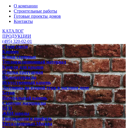
О компании
Строительные работы
Готовые проекты домов
Контакты
КАТАЛОГ
ПРОДУКЦИИ
(495) 320-02-01
Сухие смеси
Кирпич
Блоки стеновые
Теплоизоляционный материал
Кровля для крыши
Плитка тротуарная
Пиломатериалы
Искусственный камень
Лестницы на второй этаж в частном доме
Бетон
Натуральный камень
Сыпучие материалы
ПГП
ЖБИ заводы
Гипсокартон и профиль
Металлопрокат Москва