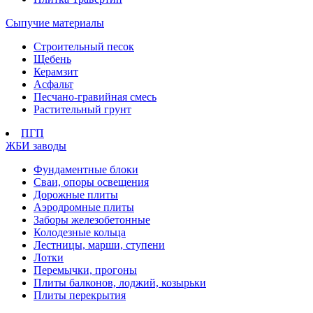
Сыпучие материалы
Строительный песок
Щебень
Керамзит
Асфальт
Песчано-гравийная смесь
Растительный грунт
ПГП
ЖБИ заводы
Фундаментные блоки
Сваи, опоры освещения
Дорожные плиты
Аэродромные плиты
Заборы железобетонные
Колодезные кольца
Лестницы, марши, ступени
Лотки
Перемычки, прогоны
Плиты балконов, лоджий, козырьки
Плиты перекрытия