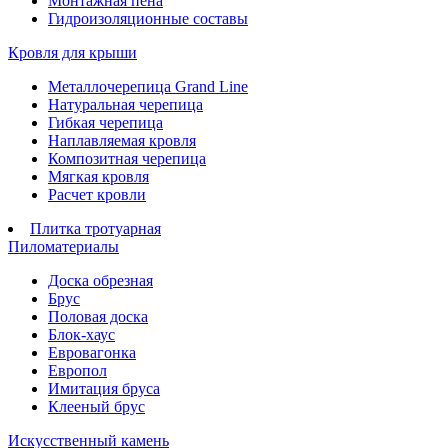
Монтажная пена
Гидроизоляционные составы
Кровля для крыши
Металлочерепица Grand Line
Натуральная черепица
Гибкая черепица
Наплавляемая кровля
Композитная черепица
Мягкая кровля
Расчет кровли
Плитка тротуарная
Пиломатериалы
Доска обрезная
Брус
Половая доска
Блок-хаус
Евровагонка
Европол
Имитация бруса
Клееный брус
Искусственный камень