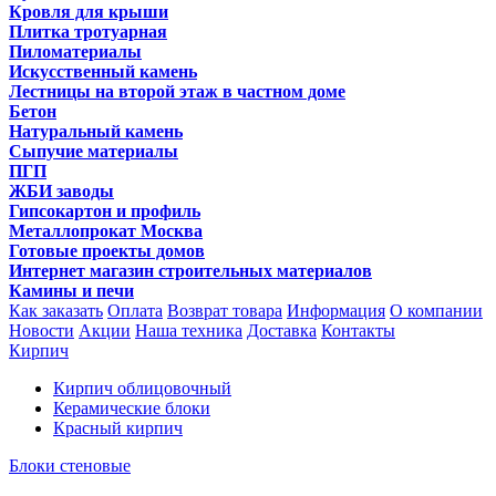
Кровля для крыши
Плитка тротуарная
Пиломатериалы
Искусственный камень
Лестницы на второй этаж в частном доме
Бетон
Натуральный камень
Сыпучие материалы
ПГП
ЖБИ заводы
Гипсокартон и профиль
Металлопрокат Москва
Готовые проекты домов
Интернет магазин строительных материалов
Камины и печи
Как заказать
Оплата
Возврат товара
Информация
О компании
Новости
Акции
Наша техника
Доставка
Контакты
Кирпич
Кирпич облицовочный
Керамические блоки
Красный кирпич
Блоки стеновые