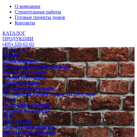
О компании
Строительные работы
Готовые проекты домов
Контакты
КАТАЛОГ
ПРОДУКЦИИ
(495) 320-02-01
Сухие смеси
Кирпич
Блоки стеновые
Теплоизоляционный материал
Кровля для крыши
Плитка тротуарная
Пиломатериалы
Искусственный камень
Лестницы на второй этаж в частном доме
Бетон
Натуральный камень
Сыпучие материалы
ПГП
ЖБИ заводы
Гипсокартон и профиль
Металлопрокат Москва