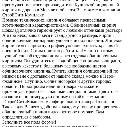
преимущество этого производителя. Купить облицовочный
кирпич недорого в Москве и области Вы можете в компании
СтройСитиКомплект.
Помимо технических, кирпич обладает прекрасными
эстетическими характеристиками. Облицовочный кирпич
шоколад отлично гармонирует с любыми оттенками раствора.
А из-за небольшого веса и стандартного размера, кирпич
облицовочный одинарный удобен в использовании. Лицевой
кирпич имеет приятную рифленую поверхность, красивый
внешний вид. С ним приятно работать. Именно поэтому
лучший способ отделки дома – это отделка облицовочным
кирпичом. Вы удивитесь выгодной цене кирпича голицыно,
высокому качеству и большому разнообразию цветов
облицовочного кирпича. Купить кирпич облицовочный по
низкой цене с доставкой от нашего склада можно в Наро-
Фоминске, Ступино, Солнечногорске и других городах
области. По вопросам наличия товара вы можете
проконсультироваться с нашими специалистами. Для этого
позвоните по номеру, указанному на сайте компании
«СтройСитиКомплект» - официального дилера Голицыно.
Также, для Вашего удобства к каждому товару прикреплено
облицовочный кирпич видео, которое поможет Вам
определиться с выбором.
Заполните все поля формы!