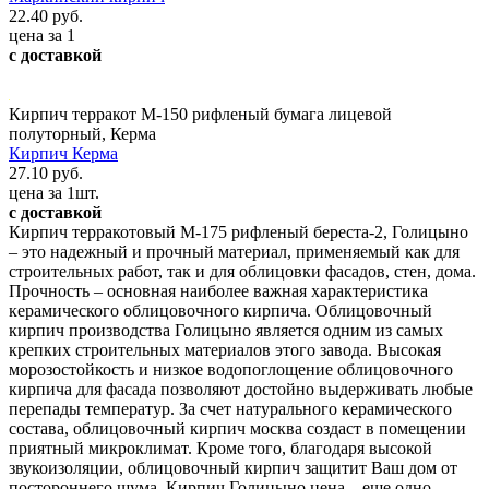
22.40 руб.
цена за 1
с доставкой
Кирпич терракот М-150 рифленый бумага лицевой
полуторный, Керма
Кирпич Керма
27.10 руб.
цена за 1шт.
с доставкой
Кирпич терракотовый М-175 рифленый береста-2, Голицыно
– это надежный и прочный материал, применяемый как для
строительных работ, так и для облицовки фасадов, стен, дома.
Прочность – основная наиболее важная характеристика
керамического облицовочного кирпича. Облицовочный
кирпич производства Голицыно является одним из самых
крепких строительных материалов этого завода. Высокая
морозостойкость и низкое водопоглощение облицовочного
кирпича для фасада позволяют достойно выдерживать любые
перепады температур. За счет натурального керамического
состава, облицовочный кирпич москва создаст в помещении
приятный микроклимат. Кроме того, благодаря высокой
звукоизоляции, облицовочный кирпич защитит Ваш дом от
постороннего шума. Кирпич Голицыно цена – еще одно