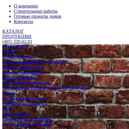
О компании
Строительные работы
Готовые проекты домов
Контакты
КАТАЛОГ
ПРОДУКЦИИ
(495) 320-02-01
Сухие смеси
Кирпич
Блоки стеновые
Теплоизоляционный материал
Кровля для крыши
Плитка тротуарная
Пиломатериалы
Искусственный камень
Лестницы на второй этаж в частном доме
Бетон
Натуральный камень
Сыпучие материалы
ПГП
ЖБИ заводы
Гипсокартон и профиль
Металлопрокат Москва