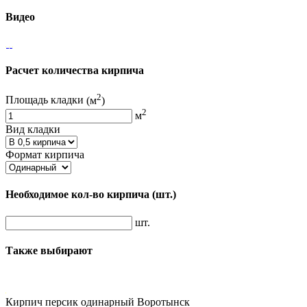
Видео
Расчет количества кирпича
2
Площадь кладки
(м
)
2
м
Вид кладки
Формат кирпича
Необходимое кол-во кирпича
(шт.)
шт.
Также выбирают
Кирпич персик одинарный Воротынск