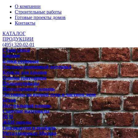
О компании
Строительные работы
Готовые проекты домов
Контакты
КАТАЛОГ
ПРОДУКЦИИ
(495) 320-02-01
Сухие смеси
Кирпич
Блоки стеновые
Теплоизоляционный материал
Кровля для крыши
Плитка тротуарная
Пиломатериалы
Искусственный камень
Лестницы на второй этаж в частном доме
Бетон
Натуральный камень
Сыпучие материалы
ПГП
ЖБИ заводы
Гипсокартон и профиль
Металлопрокат Москва