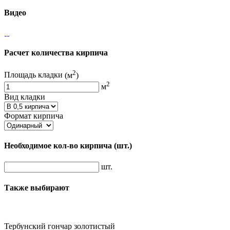
Видео
Расчет количества кирпича
2
Площадь кладки
(м
)
2
м
Вид кладки
Формат кирпича
Необходимое кол-во кирпича
(шт.)
шт.
Также выбирают
Тербунский гончар золотистый