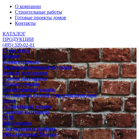
О компании
Строительные работы
Готовые проекты домов
Контакты
КАТАЛОГ
ПРОДУКЦИИ
(495) 320-02-01
Сухие смеси
Кирпич
Блоки стеновые
Теплоизоляционный материал
Кровля для крыши
Плитка тротуарная
Пиломатериалы
Искусственный камень
Лестницы на второй этаж в частном доме
Бетон
Натуральный камень
Сыпучие материалы
ПГП
ЖБИ заводы
Гипсокартон и профиль
Металлопрокат Москва