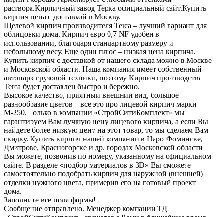
раствора.Кирпичный завод Терка официальный сайт.Купить
кирпич цена с доставкой в Москву.
Щелевой кирпич производителя Terca – лучший вариант для
облицовки дома. Кирпич евро 0,7 NF удобен в
использовании, благодаря стандартному размеру и
небольшому весу. Еще один плюс – низкая цена кирпича.
Купить кирпич с доставкой от нашего склада можно в Москве
и Московской области. Наша компания имеет собственный
автопарк грузовой техники, поэтому Кирпич производства
Terca будет доставлен быстро и бережно.
Высокое качество, приятный внешний вид, большое
разнообразие цветов – все это про лицевой кирпич марки
М-250. Только в компании «СтройСитиКомплект» мы
гарантируем Вам лучшую цену лицевого кирпича, а если Вы
найдете более низкую цену на этот товар, то мы сделаем Вам
скидку. Купить кирпич нашей компании в Наро-Фоминске,
Дмитрове, Красногорске и др. городах Московской области
Вы можете, позвонив по номеру, указанному на официальном
сайте. В разделе «подбор материалов в 3D» Вы сможете
самостоятельно подобрать кирпич для наружной (внешней)
отделки нужного цвета, примерив его на готовый проект
дома.
Заполните все поля формы!
Сообщение отправлено. Менеджер компании ТД