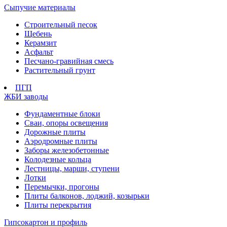
Сыпучие материалы
Строительный песок
Щебень
Керамзит
Асфальт
Песчано-гравийная смесь
Растительный грунт
ПГП
ЖБИ заводы
Фундаментные блоки
Сваи, опоры освещения
Дорожные плиты
Аэродромные плиты
Заборы железобетонные
Колодезные кольца
Лестницы, марши, ступени
Лотки
Перемычки, прогоны
Плиты балконов, лоджий, козырьки
Плиты перекрытия
Гипсокартон и профиль