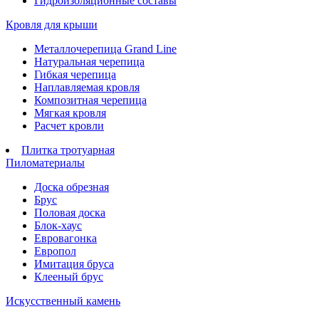
Гидроизоляционные составы
Кровля для крыши
Металлочерепица Grand Line
Натуральная черепица
Гибкая черепица
Наплавляемая кровля
Композитная черепица
Мягкая кровля
Расчет кровли
Плитка тротуарная
Пиломатериалы
Доска обрезная
Брус
Половая доска
Блок-хаус
Евровагонка
Европол
Имитация бруса
Клееный брус
Искусственный камень