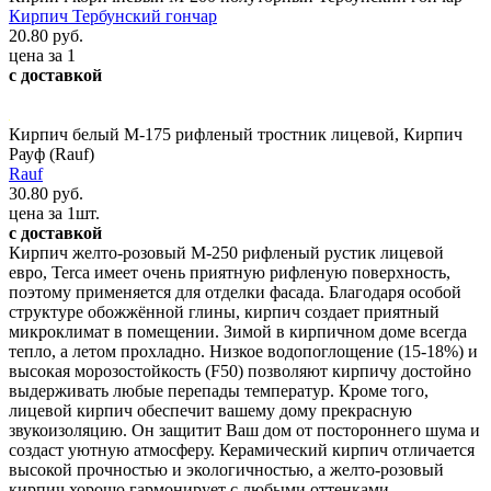
Кирпич Тербунский гончар
20.80 руб.
цена за 1
с доставкой
Кирпич белый М-175 рифленый тростник лицевой, Кирпич
Рауф (Rauf)
Rauf
30.80 руб.
цена за 1шт.
с доставкой
Кирпич желто-розовый М-250 рифленый рустик лицевой
евро, Terca имеет очень приятную рифленую поверхность,
поэтому применяется для отделки фасада. Благодаря особой
структуре обожжённой глины, кирпич создает приятный
микроклимат в помещении. Зимой в кирпичном доме всегда
тепло, а летом прохладно. Низкое водопоглощение (15-18%) и
высокая морозостойкость (F50) позволяют кирпичу достойно
выдерживать любые перепады температур. Кроме того,
лицевой кирпич обеспечит вашему дому прекрасную
звукоизоляцию. Он защитит Ваш дом от постороннего шума и
создаст уютную атмосферу. Керамический кирпич отличается
высокой прочностью и экологичностью, а желто-розовый
кирпич хорошо гармонирует с любыми оттенками